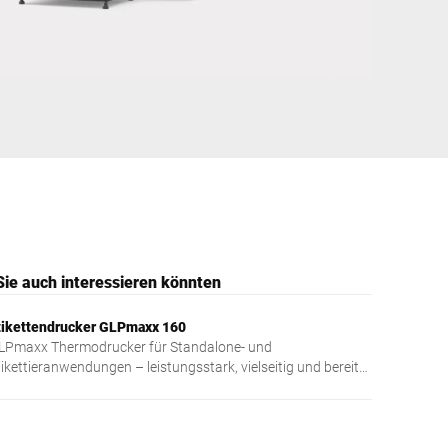
Ukraine
Sie auch interessieren könnten
tikettendrucker GLPmaxx 160
LPmaxx Thermodrucker für Standalone- und
tikettieranwendungen – leistungsstark, vielseitig und bereit
ür zukünftige Anforderungen.