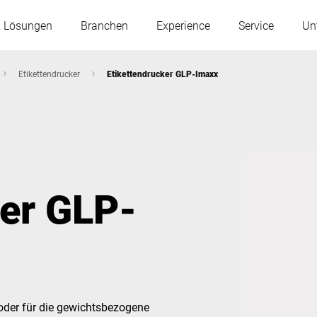
& Lösungen
Branchen
Experience
Service
Un
Etikettendrucker
Etikettendrucker GLP-Imaxx
Österreich
Belgien
Frankreich
Deutschland
ker GLP-
Ungarn
Italien
Polen
Portugal
Serbien
Slowakei
oder für die gewichtsbezogene