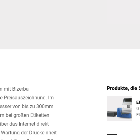
Schweiz
Türkei
Vereinigtes Königreich
Produkte, die 
n mit Bizerba
le Preisauszeichnung. Im
E
messer von bis zu 300mm
G
em bei großen Etiketten
E
f
ber das Internet direkt
 Wartung der Druckeinheit