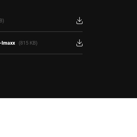
B)
P-Imaxx
(815 KB)