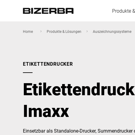
Produkte 
Home
Produkte & Lösungen
Auszeichnungssysteme
Europa
ETIKETTENDRUCKER
Amerika
Etikettendruc
Asien
Imaxx
Australien
Einsetzbar als Standalone-Drucker, Summendrucker 