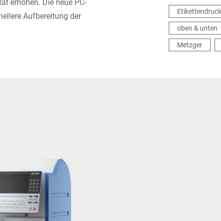
tät erhöhen. Die neue PC-
Etikettendruc
ellere Aufbereitung der
oben & unten
Metzger