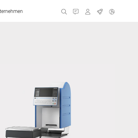
ternehmen
Kontakt
Portale
Jobs
MyBizerba Kundenport
Gebrauchtgeräte-Sho
Tschechien
Griechenland
Niederlande
Russland
Spanien