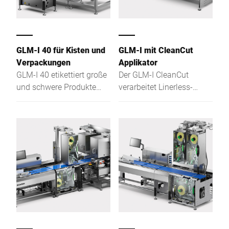
GLM-I 40 für Kisten und
GLM-I mit CleanCut
Verpackungen
Applikator
GLM-I 40 etikettiert große
Der GLM-I CleanCut
und schwere Produkte
verarbeitet Linerless-
automatisch – flexibel,
Etiketten vollautomatisch
robust und langlebig im
und präzise – ideal für C-
Edelstahl-Design.
Wrap- , Full-Wrap- und
Overlap-Etikettierung. Die
integrierte Wägetechnik
ermöglicht die
Verarbeitung von
Produkten mit
Festgewicht als auch von
gewichtsvariablen
Artikeln.