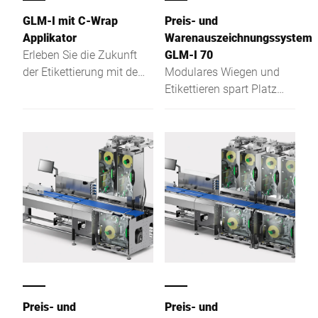
GLM-I mit C-Wrap
Preis- und
Applikator
Warenauszeichnungssystem
Erleben Sie die Zukunft
GLM-I 70
der Etikettierung mit dem
Modulares Wiegen und
GLM-I C-Wrap. In diesem
Etikettieren spart Platz
hochmodernen System
und optimiert die
haben wir all unsere
Kennzeichnung
langjährigen Erfahrungen
vorverpackter
in der Etikettenapplikation
Lebensmittel in der
über drei Seiten (C-Wrap)
Industrie.
gebündelt. Das Ergebnis
ist ein High-Speed-
System, das den
industriellen
Anforderungen im Food-
Bereich optimal gerecht
wird.
Preis- und
Preis- und