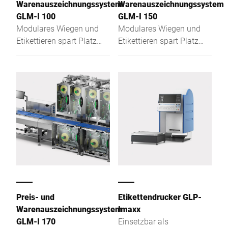
Warenauszeichnungssystem
Warenauszeichnungssystem
GLM-I 100
GLM-I 150
Modulares Wiegen und
Modulares Wiegen und
Etikettieren spart Platz
Etikettieren spart Platz
und optimiert die
und optimiert die
Kennzeichnung
Kennzeichnung
vorverpackter
vorverpackter
Lebensmittel in der
Lebensmittel in der
Industrie.
Industrie.
Preis- und
Etikettendrucker GLP-
Warenauszeichnungssystem
Imaxx
GLM-I 170
Einsetzbar als