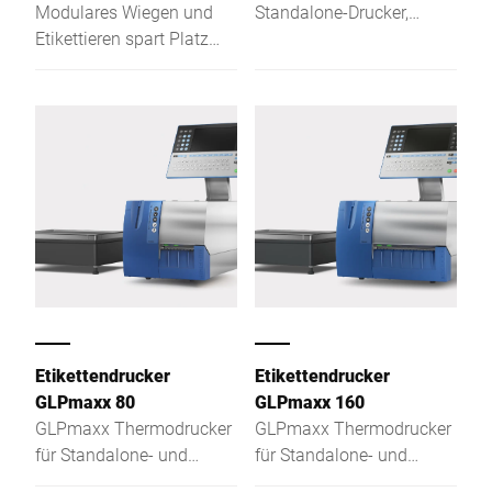
Modulares Wiegen und
Standalone-Drucker,
Etikettieren spart Platz
Summendrucker oder für
und optimiert die
die gewichtsbezogene
Kennzeichnung
Warenkennzeichnung
vorverpackter
Lebensmittel in der
Industrie.
Etikettendrucker
Etikettendrucker
GLPmaxx 80
GLPmaxx 160
GLPmaxx Thermodrucker
GLPmaxx Thermodrucker
für Standalone- und
für Standalone- und
Etikettieranwendungen –
Etikettieranwendungen –