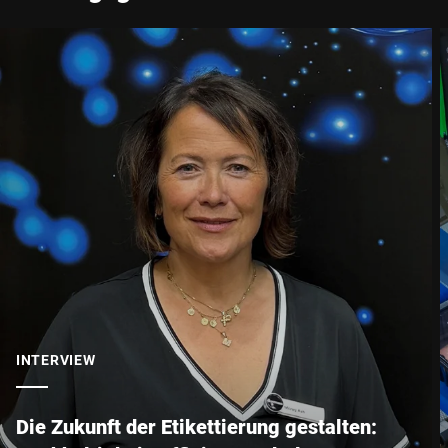
Straße *
PLZ *
Stadt *
Land *
INTERVIEW
Ihre Nachricht an uns *
Die Zukunft der Etikettierung gestalten: