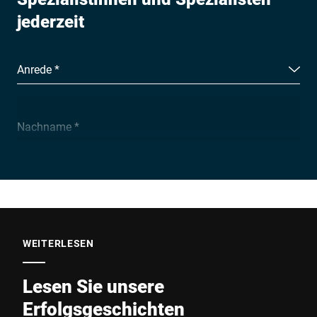
jederzeit
Anrede *
Nachname *
Unternehmen *
E-Mail *
WEITERLESEN
Lesen Sie unsere
Telefon *
Erfolgsgeschichten