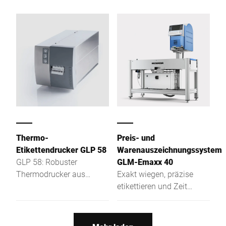
leistungsstark, vielseitig
leistungsstark, vielseitig
und bereit für zukünftige
und bereit für zukünftige
Anforderungen.
Anforderungen.
Thermo-
Preis- und
Etikettendrucker GLP 58
Warenauszeichnungssystem
GLP 58: Robuster
GLM-Emaxx 40
Thermodrucker aus
Exakt wiegen, präzise
Edelstahl für Windows®
etikettieren und Zeit
oder Systemlösungen –
sparen: Der kompakte
schnell, sicher und
GLM-Emaxx ist das ideale
vielseitig einsetzbar.
Einsteigergerät zur