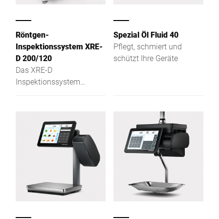
Röntgen-
Spezial Öl Fluid 40
Inspektionssystem XRE-
Pflegt, schmiert und
D 200/120
schützt Ihre Geräte
Das XRE-D
Inspektionssystem
erkennt Röntgen-basiert
Fremdkörper, Produkt-
und Verpackungsfehler
sowie
Über-/Untergewicht;
Gurtwechsel in 2 Min.