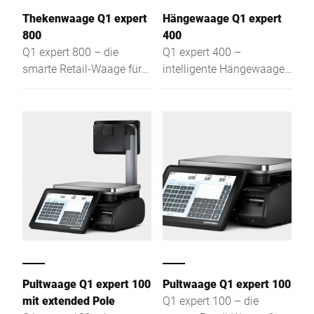
Thekenwaage Q1 expert
Hängewaage Q1 expert
800
400
Q1 expert 800 – die
Q1 expert 400 –
smarte Retail-Waage für
intelligente Hängewaage
Bedienung, SB &
für Assisted Sales, Self-
Auszeichnung: flach,
Service und Etikettierung:
intuitiv, effizient für beste
flach, intuitiv, effizient, mit
Sicht & leichtem Zugang
optimaler Sichtbarkeit.
Pultwaage Q1 expert 100
Pultwaage Q1 expert 100
mit extended Pole
Q1 expert 100 – die