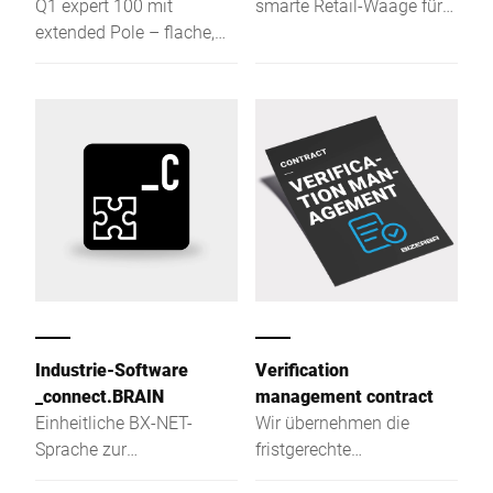
Q1 expert 100 mit
smarte Retail-Waage für
extended Pole – flache,
Bedienung, SB &
intuitive, effiziente Retail-
Auszeichnung: flach,
Waage für Bedienung, SB
intuitiv, effizient für beste
& Etikettierung, mit
Sicht & leichten Zugriff
optimaler Sichtbarkeit
Industrie-Software
Verification
_connect.BRAIN
management contract
Einheitliche BX-NET-
Wir übernehmen die
Sprache zur
fristgerechte
Kommunikation mit
Eichanmeldung,