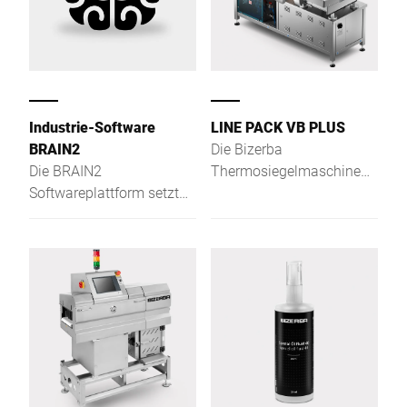
Industrie-Software
LINE PACK VB PLUS
BRAIN2
Die Bizerba
Die BRAIN2
Thermosiegelmaschine
Softwareplattform setzt
LINE PACK VB PLUS ist
neue Maßstäbe in den
die optimale Lösung zum
Bereichen Zentralisierung,
Aufschneiden und
Datenaustausch und
Verpacken von Aufschnitt
Sicherheit in Ihrer
aus Wurst und Käse.
Produktion.