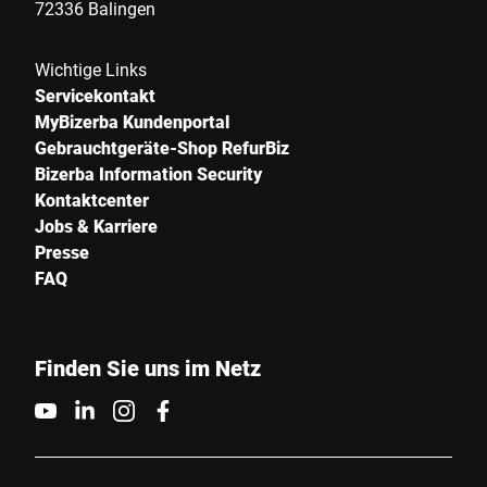
72336 Balingen
Straße *
Wichtige Links
Servicekontakt
PLZ *
MyBizerba Kundenportal
Gebrauchtgeräte-Shop RefurBiz
Bizerba Information Security
Kontaktcenter
Stadt *
Jobs & Karriere
Presse
Land *
FAQ
Finden Sie uns im Netz
Ihre Nachricht an uns *