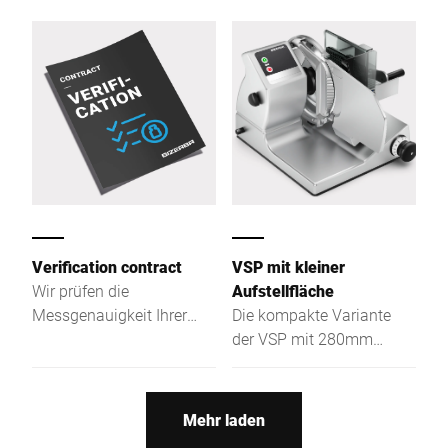
Bizerba Geräten
Dokumentenmanagement
und sind Ansprechpartner
für die Eichbehörde.
Verification contract
VSP mit kleiner
Wir prüfen die
Aufstellfläche
Messgenauigkeit Ihrer
Die kompakte Variante
Waagen, übernehmen die
der VSP mit 280mm
Eichanmeldung, begleiten
Messerdurchmesser und
den Eichprozess und
verkleinertem
sichern die Einhaltung
Optionenraum haben wir
Mehr laden
aller Vorgaben.
speziell für beengte