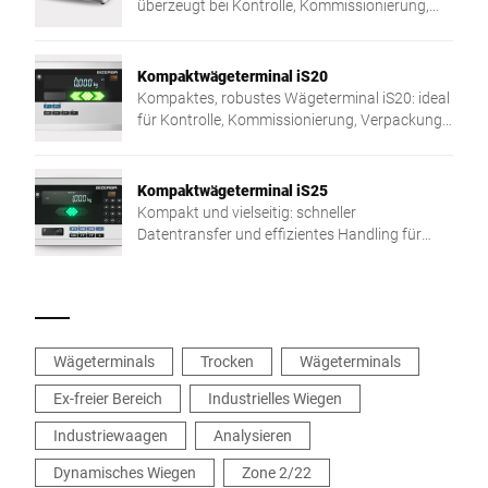
überzeugt bei Kontrolle, Kommissionierung,
Verpackung, Auslieferung, Dokumentation &
Inventur.
Kompaktwägeterminal iS20
Kompaktes, robustes Wägeterminal iS20: ideal
für Kontrolle, Kommissionierung, Verpackung
& Inventur. Einfach bedienbar, im
Edelstahldesign.
Kompaktwägeterminal iS25
Kompakt und vielseitig: schneller
Datentransfer und effizientes Handling für
reibungslose Prozesse, z. B. LED-
Toleranzkontrolle beim iS25.
Wägeterminals
Trocken
Wägeterminals
Ex-freier Bereich
Industrielles Wiegen
Industriewaagen
Analysieren
Dynamisches Wiegen
Zone 2/22