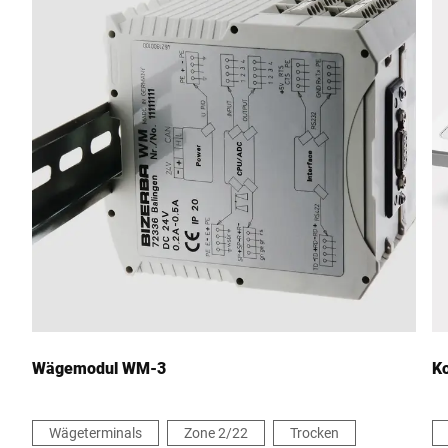
PLZ *
Stadt *
Land *
Ihre Nachricht an uns *
Wägemodul WM-3
K
Wägeterminals
Zone 2/22
Trocken