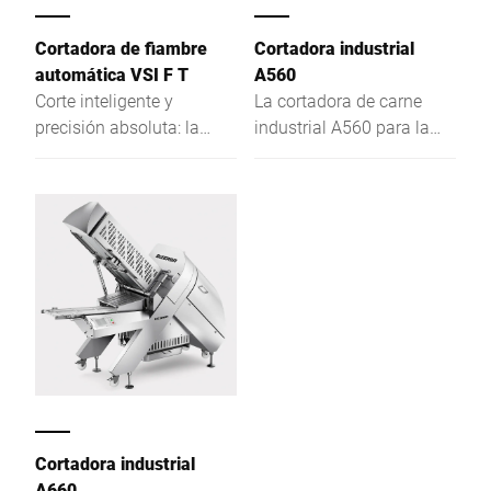
Cortadora de fiambre
Cortadora industrial
automática VSI F T
A560
Corte inteligente y
La cortadora de carne
precisión absoluta: la
industrial A560 para la
cortadora industrial VSI F
industria alimentaria es
T automatiza el proceso
única en su clase. Corte,
combinando el pesaje
pesaje y porcionado
exacto con una
automático de una
integración total en su
amplia gama de género al
línea de producción. Una
peso objetivo.
solución a medida para
maximizar su flexibilidad
y eficiencia.
Cortadora industrial
A660