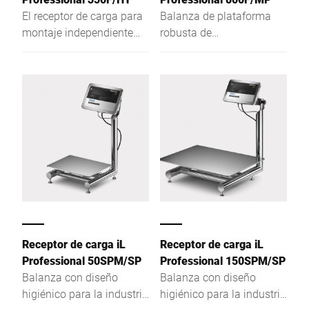
El receptor de carga para
Balanza de plataforma
montaje independiente
robusta de
convence como balanza
funcionamiento seguro,
de graduación única, de
con una altura de la
dos graduaciones o de
plataforma de pesaje de
graduación múltiple por
tan solo 81 mm
la alta resolución del
campo de pesaje y su
construcción de altura
reducida.
Receptor de carga iL
Receptor de carga iL
Professional 50SPM/SP
Professional 150SPM/SP
Balanza con diseño
Balanza con diseño
higiénico para la industria
higiénico para la industria