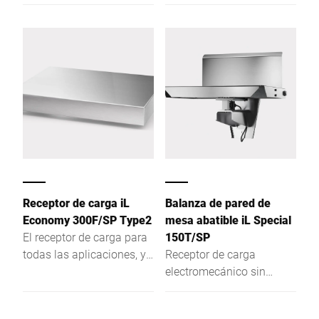
alimentaria - menos
alimentaria - menos
espacio para bacterias y
espacio para bacterias y
limpieza sencilla.
limpieza sencilla.
Receptor de carga iL
Balanza de pared de
Economy 300F/SP Type2
mesa abatible iL Special
El receptor de carga para
150T/SP
todas las aplicaciones, ya
Receptor de carga
sea integrado en mesas e
electromecánico sin
instalaciones o para el
mecanismo de palancas,
uso móvil.
completamente de acero