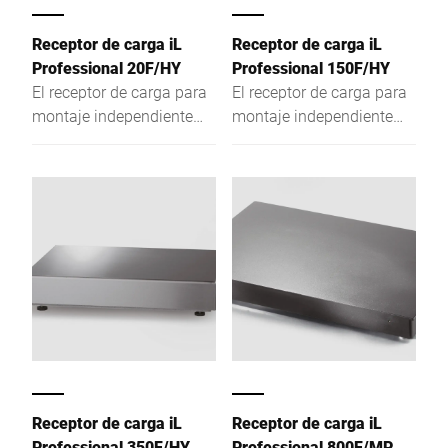
Receptor de carga iL
Receptor de carga iL
Professional 20F/HY
Professional 150F/HY
El receptor de carga para
El receptor de carga para
montaje independiente
montaje independiente
convence como balanza
convence como balanza
de graduación única, de
de graduación única, de
dos graduaciones o de
dos graduaciones o de
graduación múltiple por
graduación múltiple por
la alta resolución del
la alta resolución del
campo de pesaje y su
campo de pesaje y su
construcción de altura
construcción de altura
reducida.
reducida.
Receptor de carga iL
Receptor de carga iL
Professional 350F/HY
Professional 800F/MP