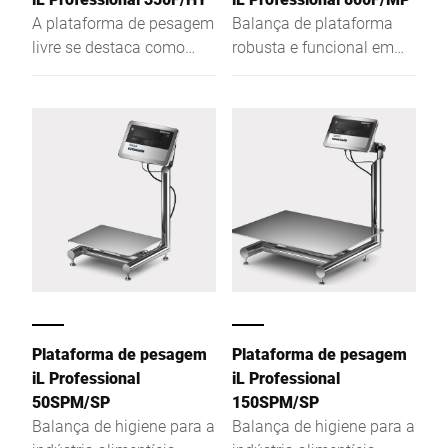
A plataforma de pesagem
Balança de plataforma
livre se destaca como
robusta e funcional em
balança de escala única,
apenas 81 mm de altura
dupla ou múltipla devido
da plataforma de
a uma alta resolução da
pesagem
área de pesagem e
modelo baixo.
Plataforma de pesagem
Plataforma de pesagem
iL Professional
iL Professional
50SPM/SP
150SPM/SP
Balança de higiene para a
Balança de higiene para a