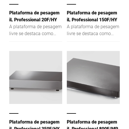
Plataforma de pesagem
Plataforma de pesagem
iL Professional 20F/HY
iL Professional 150F/HY
A plataforma de pesagem
A plataforma de pesagem
livre se destaca como
livre se destaca como
balança de escala única,
balança de escala única,
dupla ou múltipla devido
dupla ou múltipla devido
a uma alta resolução da
a uma alta resolução da
área de pesagem e
área de pesagem e
modelo baixo.
modelo baixo.
Plataforma de pesagem
Plataforma de pesagem
iL Professional 350F/HY
iL Professional 800F/MP