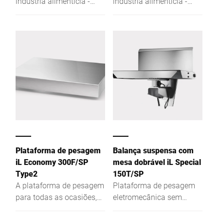
indústria alimentícia -
indústria alimentícia -
pouco espaço para
pouco espaço para
bactérias aliado a uma
bactérias aliado a uma
limpeza fácil.
limpeza fácil.
Plataforma de pesagem
Balança suspensa com
iL Economy 300F/SP
mesa dobrável iL Special
Type2
150T/SP
A plataforma de pesagem
Plataforma de pesagem
para todas as ocasiões,
eletromecânica sem
seja integrada às mesas e
mecanismo de alavanca