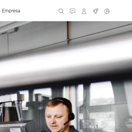
Empresa
Contacto
MyBizerba
Trabajos
República Checa
Grecia
Países Bajos
Rusia
España