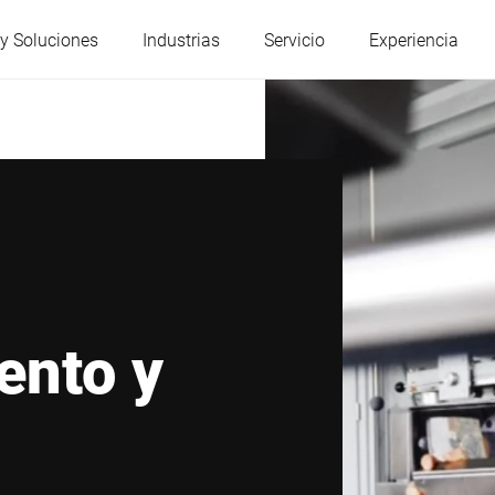
y Soluciones
Industrias
Servicio
Experiencia
Austria
Bélgica
Francia
Alemania
Hungría
Italia
ento y
Polonia
Portugal
Serbia
Eslovaquia