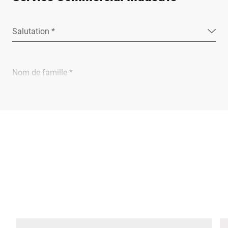
Salutation *
Nom de famille *
Entreprise *
E-Mail *
Téléphone *