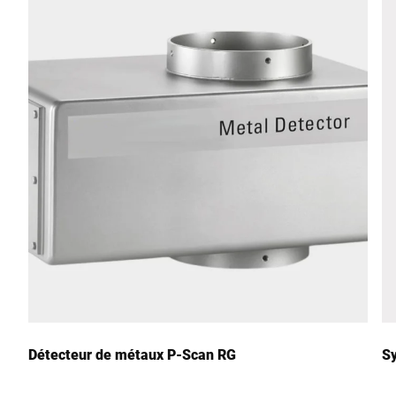
Rue *
Code postal *
Ville *
Pays *
Votre demande *
Détecteur de métaux P-Scan RG
Sy