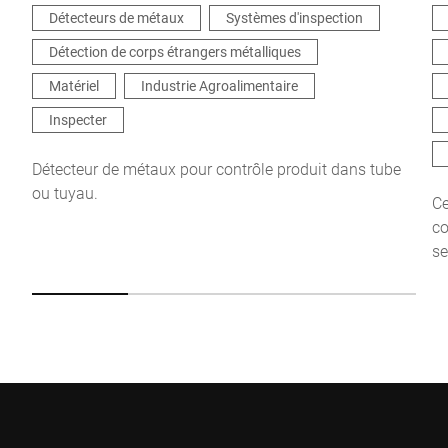
Détecteurs de métaux
Systèmes d'inspection
Détection de corps étrangers métalliques
Je confirme par la présente que j'accepte l'utilisation de mes
données pour traiter cette demande De plus amples informations
Matériel
Industrie Agroalimentaire
peuvent être trouvées dans le
Déclaration de protection des
données
*
Inspecter
Détecteur de métaux pour contrôle produit dans tube
Anti-Robot Verification
ou tuyau.
Ce
Click to start verification
co
Friendly
Captcha ⇗
se
Envoyer