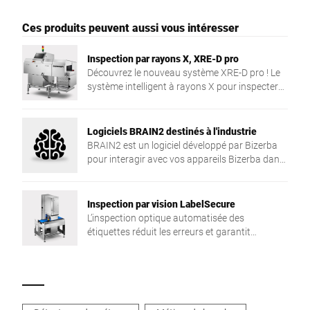
Ces produits peuvent aussi vous intéresser
Inspection par rayons X, XRE-D pro
Découvrez le nouveau système XRE-D pro ! Le
système intelligent à rayons X pour inspecter
les produits emballés sert de référence en
matière de précision de la détection et de
flexibilité de l'application.
Logiciels BRAIN2 destinés à l'industrie
BRAIN2 est un logiciel développé par Bizerba
pour interagir avec vos appareils Bizerba dans
le but de suivre, d’améliorer et de sécuriser
votre production.
Inspection par vision LabelSecure
L’inspection optique automatisée des
étiquettes réduit les erreurs et garantit
conformité, traçabilité et sécurité sur divers
types d’emballages