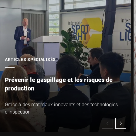
Ville *
Pays *
Votre demande *
ARTICLES SPÉCIALISÉS
Prévenir le gaspillage et les risques de
production
Je confirme par la présente que j'accepte l'utilisation de mes
Grâce à des matériaux innovants et des technologies
données pour traiter cette demande De plus amples informations
d'inspection
peuvent être trouvées dans le
Déclaration de protection des
données
*