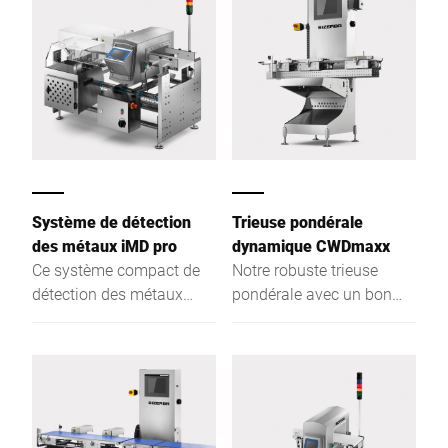
Système de détection
Trieuse pondérale
des métaux iMD pro
dynamique CWDmaxx
Ce système compact de
Notre robuste trieuse
détection des métaux
pondérale avec un bon
convainc grâce à ses
rapport qualité-prix: La
performances fiables et à
trieuse pondérale
sa sensibilité maximale
CWDmaxx gère jusqu'à
de recherche.
250 paquets par minute.
Avec un indice de
protection IP54, elle est