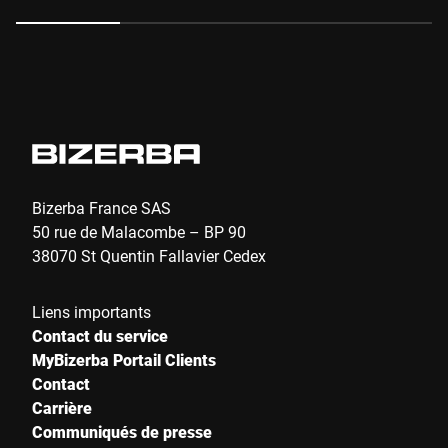
Anti-Robot Verification
Click to start verification
Friendly
Captcha ⇗
Envoyer
Bizerba France SAS
50 rue de Malacombe – BP 90
38070 St Quentin Fallavier Cedex
Liens importants
Contact du service
MyBizerba Portail Clients
Contact
Carrière
Communiqués de presse