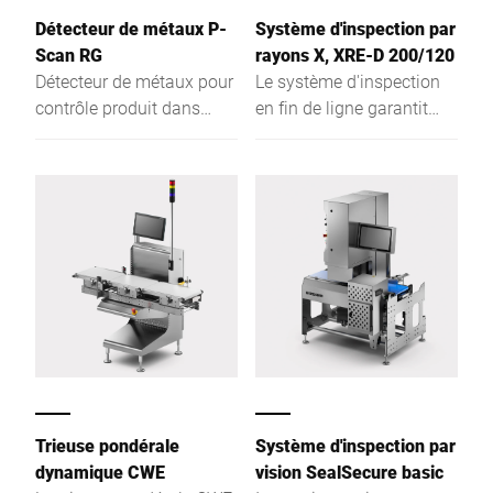
Détecteur de métaux P-
Système d'inspection par
Scan RG
rayons X, XRE-D 200/120
Détecteur de métaux pour
Le système d'inspection
contrôle produit dans
en fin de ligne garantit
tube ou tuyau.
une sécurité maximale :
XRE-D utilise la
technologie des rayons X
pour détecter la
contamination et les
défauts dans les produits
et les emballages. En plus
des corps étrangers
métalliques et non
métalliques, il détecte les
produits manquants,
défectueux ou déformés
Trieuse pondérale
Système d'inspection par
et les produits en
dynamique CWE
vision SealSecure basic
surpoids ou en sous-