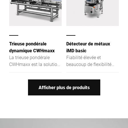
adaptée à des
applications en
environnement sec pour
les produits pré-emballés.
Trieuse pondérale
Détecteur de métaux
dynamique CWHmaxx
iMD basic
La trieuse pondérale
Fiabilité élevée et
CWHmaxx est la solution
beaucoup de flexibilité
idéale pour vos produits
pour votre assurance
emballés ou non et
qualité : Fiez-vous pour
permet de contrôler le
les produits emballés ou
Afficher plus de produits
poids en dynamique.
non à la sécurité de la
Grâce à sa conception
détection des impuretés
tubulaire, elle garantit un
contenues – qu'il s'agisse
niveau d'hygiène élevé.
d'acier, d'acier inoxydable
Elle est spécialement
ou de métaux non ferreux
conçue pour les
comme l'aluminium.