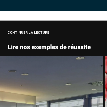
Entreprise *
E-Mail *
CONTINUER LA LECTURE
Lire nos exemples de réussite
Téléphone *
Rue *
Code postal *