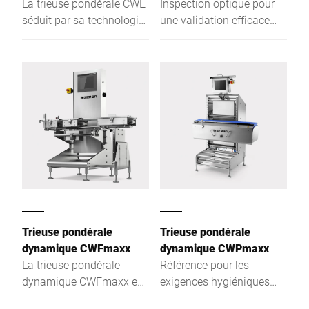
La trieuse pondérale CWE
Inspection optique pour
poids. Le système
séduit par sa technologie
une validation efficace
efficace de changement
de pointe, sa prise en
des soudures d'emballage
rapide de courroie du
main intuitive et son haut
convoyeur permet de
niveau de connectivité –
réaliser l'opération en
pour un contrôle de poids
deux minutes.
100 % en ligne sur les
lignes à haute cadence.
Trieuse pondérale
Trieuse pondérale
dynamique CWFmaxx
dynamique CWPmaxx
La trieuse pondérale
Référence pour les
dynamique CWFmaxx est
exigences hygiéniques
la solution idéale pour les
maximales avec des