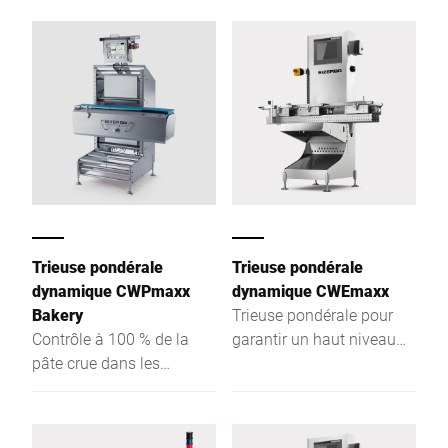
entreprises
aliments non emballés, en
agroalimentaires. Grâce à
vrac
sa conception
sophistiquée, elle
impressionne en termes
d'hygiène et de facilité de
nettoyage.
Trieuse pondérale
Trieuse pondérale
dynamique CWPmaxx
dynamique CWEmaxx
Bakery
Trieuse pondérale pour
Contrôle à 100 % de la
garantir un haut niveau
pâte crue dans les
de qualité
industries de la
boulangerie-pâtisserie