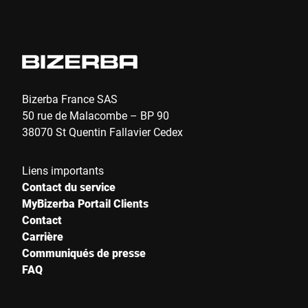
E-Mail *
Téléphone *
Bizerba France SAS
50 rue de Malacombe – BP 90
38070 St Quentin Fallavier Cedex
Rue *
Liens importants
Contact du service
Code postal *
MyBizerba Portail Clients
Contact
Carrière
Communiqués de presse
Ville *
FAQ
Pays *