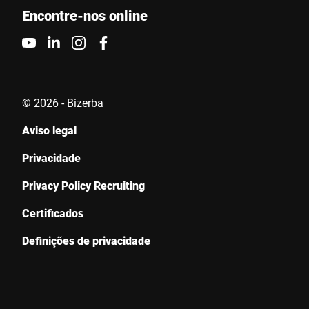
Encontre-nos online
Contacte-nos *
© 2026 - Bizerba
Aviso legal
Confirmo que concordo com o uso dos meus dados para
processar essa solicitação Informações adicionais podem ser
Privacidade
encontradas no
Declaração de proteção de dados
*
Privacy Policy Recruiting
Anti-Robot Verification
Certificados
Click to start verification
Friendly
Captcha ⇗
Definições de privacidade
Enviar