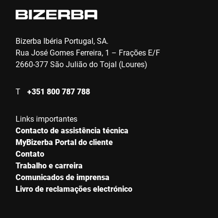
Telefone *
Bizerba Ibéria Portugal, SA.
Rua José Gomes Ferreira, 1 – Frações E/F
2660-377 São Julião do Tojal (Loures)
Rua *
T
+351 800 787 788
Código Postal *
Links importantes
Contacto de assistência técnica
MyBizerba Portal do cliente
Cidade *
Contato
Trabalho e carreira
Comunicados de imprensa
País *
Livro de reclamações electrónico