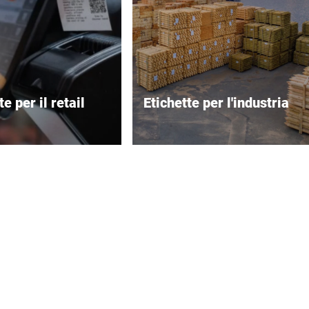
te per il retail
Etichette per l'industria
a e miglior
Etichette resistenti, progettate
zione nel punto
per la massima durabilità in
ambienti critici.