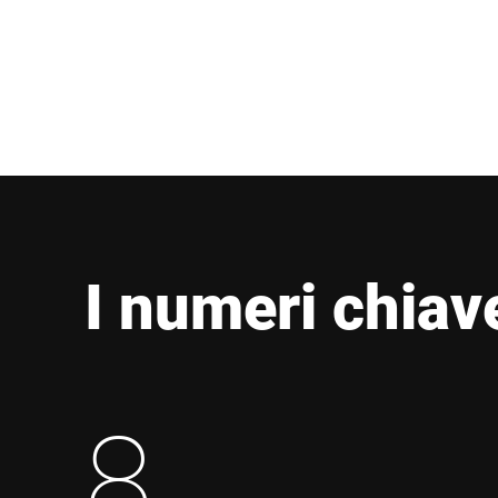
I numeri chiav
8