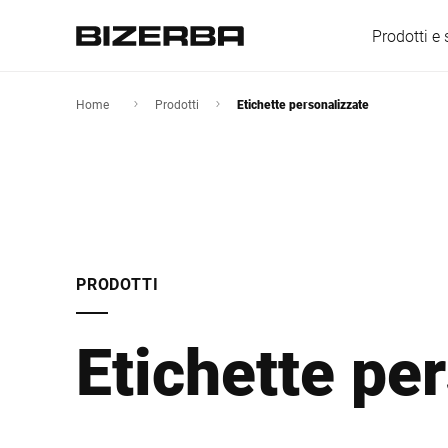
Prodotti e 
Home
Prodotti
Etichette personalizzate
Europa
America
PRODOTTI
Asia
Etichette pe
Australia