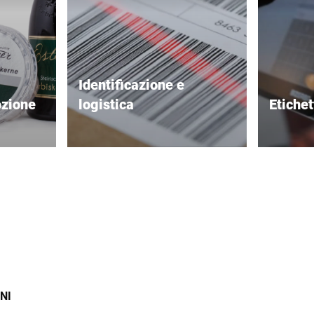
Identificazione e
ozione
logistica
Etichet
gettate
Tracciabilità precisa e
Efficienz
brand.
affidabile lungo tutta la supply
presenta
chain.
vendita.
NI