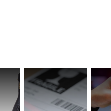
Svizzera
Turchia
Regno Unito