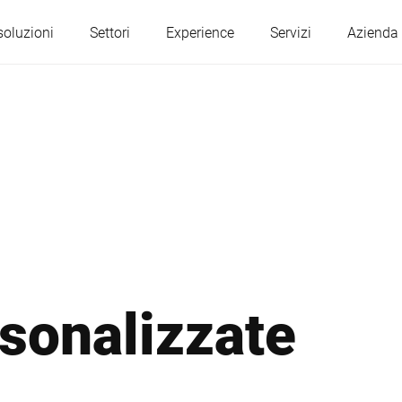
soluzioni
Settori
Experience
Servizi
Azienda
Austria
Belgio
Francia
Germania
Ungheria
Italia
rsonalizzate
Polonia
Portogallo
Serbia
Slovacchia