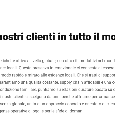
nostri clienti in tutto il 
ichette attivo a livello globale, con otto siti produttivi nel mond
rtner locali. Questa presenza internazionale ci consente di essere 
n modo rapido e mirato alle esigenze locali. Che si tratti di suppo
 garantiamo una qualità costante, supply chain affidabili e una 
conduzione familiare, puntiamo su relazioni durature basate su co
i nostri clienti ci scelgono da anni perché offriamo performance
esenza globale, unita a un approccio concreto e orientato al clien
genze operative di oggi e per le sfide di domani.