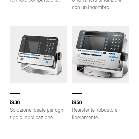
resistente terminale di
con un ingombro
pesatura compatto iS20 è
contenuto - Il rapido
ideale in molti ambiti
trasferimento dei dati e la
aziendali: controllo,
pratica maneggevolezza
preparazione degli ordini,
garantiscono processi
imballaggio, consegna,
perfetti. Un esempio: il
documentazione e
controllo di tolleranza
inventario. È facile da
visivo con la funzione
usare e presenta un
semaforo a LED - è solo
design in acciaio
uno dei numerosi punti di
inossidabile.
forza dello strumento
iS25 facilmente
integrabile.
iS30
iS50
Soluzione ideale per ogni
Resistente, robusto e
tipo di applicazione,
liberamente
grazie alla sua
programmabile... iS50
esecuzione compatta e
Industrial Weighing