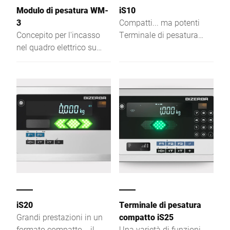
Modulo di pesatura WM-
iS10
3
Compatti... ma potenti
Concepito per l'incasso
Terminale di pesatura
nel quadro elettrico su
resistente e compatto,
barra omega
destinato a molte attività:
controllo, approntamento
ordini, confezionamento,
consegna, registrazione e
inventario
iS20
Terminale di pesatura
Grandi prestazioni in un
compatto iS25
formato compatto... il
Una varietà di funzioni