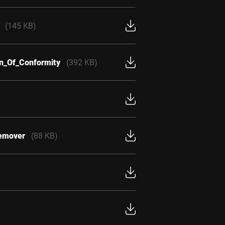
(145 KB)
on_Of_Conformity
(392 KB)
remover
(88 KB)