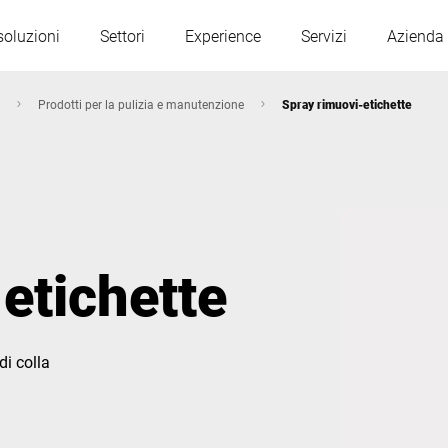
soluzioni
Settori
Experience
Servizi
Azienda
Prodotti per la pulizia e manutenzione
Spray rimuovi-etichette
Austria
Belgio
Francia
Germania
etichette
Ungheria
Italia
di colla
Polonia
Portogallo
Serbia
Slovacchia