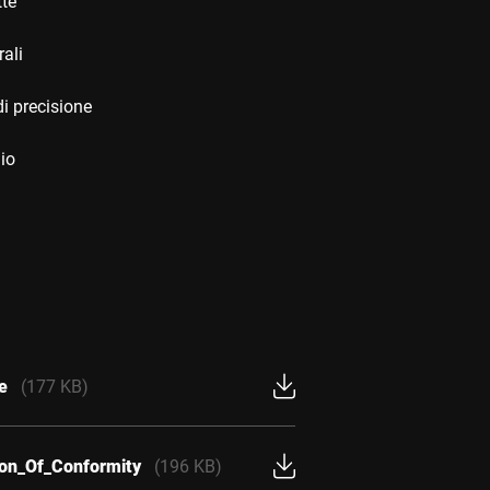
tte
rali
i precisione
io
e
(177 KB)
ion_Of_Conformity
(196 KB)