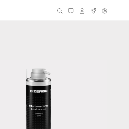
Contatti
MyBizerba
Lavori
Repubblica Ceca
Grecia
Olanda
Russia
Spagna