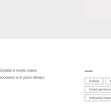
Svizzera
Turchia
Regno Unito
etichette è molto meno
eccessivi e in poco tempo,
Pulizia
Food service e
Industria mani