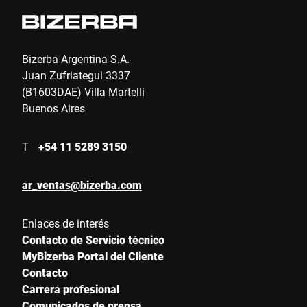
Teléfono *
Bizerba Argentina S.A.
Juan Zufriategui 3337
(B1603DAE) Villa Martelli
Calle *
Buenos Aires
T
+54 11 5289 3150
Código postal *
ar_ventas@bizerba.com
Ciudad *
Enlaces de interés
Contacto de Servicio técnico
MyBizerba Portal del Cliente
País *
Contacto
Carrera profesional
Comunicados de prensa