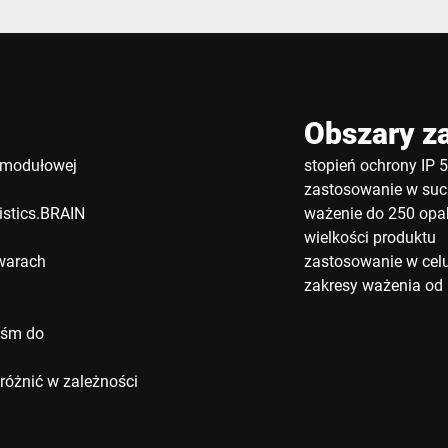
Obszary z
i modułowej
stopień ochrony IP 
zastosowanie w suc
istics.BRAIN
ważenie do 250 opa
wielkości produktu
owarach
zastosowanie w celu
zakresy ważenia od 
aśm do
różnić w zależności