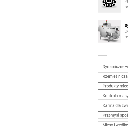
P
pr
w
S
O
r
s
m
Dynamiczne wa
Rzemieślnicza
Produkty mle
Kontrola mas
Karma dla zwi
Przemysł spo
Mięso i wędlin