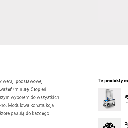
Szwajcaria
Turcja
Zjednoczone Królestwo
Te produkty m
w wersji podstawowej
 ważeń/minutę. Stopień
S
wszym wyborem do wszystkich
S
kro. Modułowa konstrukcja
które pasują do każdego
O