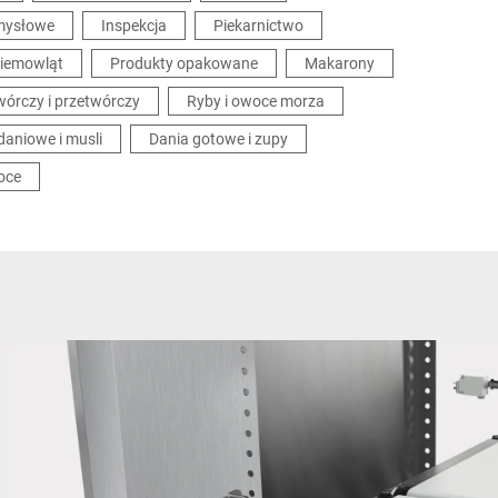
mysłowe
Inspekcja
Piekarnictwo
niemowląt
Produkty opakowane
Makarony
órczy i przetwórczy
Ryby i owoce morza
daniowe i musli
Dania gotowe i zupy
oce