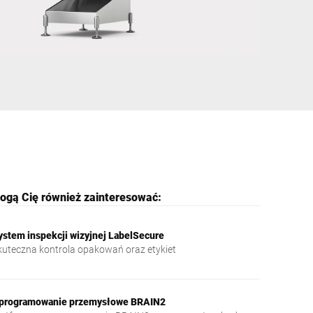
Ukraina
ogą Cię również zainteresować:
ystem inspekcji wizyjnej LabelSecure
kuteczna kontrola opakowań oraz etykiet
programowanie przemysłowe BRAIN2