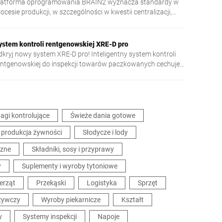
latforma oprogramowania BRAIN2 wyznacza standardy w
ocesie produkcji, w szczególności w kwestii centralizacji,
ymiany danych oraz bezpieczeństwa.
ystem kontroli rentgenowskiej XRE-D pro
dkryj nowy system XRE-D pro! Inteligentny system kontroli
entgenowskiej do inspekcji towarów paczkowanych cechuje
ię wysoką dokładnością detekcji oraz wieloma
ożliwościami zastosowania.
gi kontrolujące
Świeże dania gotowe
 produkcja żywności
Słodycze i lody
czne
Składniki, sosy i przyprawy
y
Suplementy i wyroby tytoniowe
erząt
Przekąski
Logistyka
Sprzęt
żywczy
Wyroby piekarnicze
Kształt
y
Systemy inspekcji
Napoje