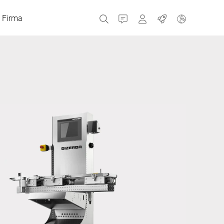
Firma
Kontakt
MyBizerba
Praca
Republika Czeska
Grecja
Holandia
Rosja
Hiszpania