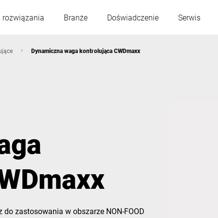
 rozwiązania
Branże
Doświadczenie
Serwis
ujące
Dynamiczna waga kontrolująca CWDmaxx
Austria
Belgia
Francja
Niemcy
aga
Węgry
Włochy
 CWDmaxx
Polska
Portugalia
Serbia
Słowacja
az do zastosowania w obszarze NON-FOOD