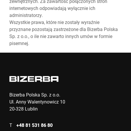
zewnętrznych. Za zawartość połączonych stron
internetowych odpowiadają wyłącznie ich
administratorzy.
Wszystkie prawa, które nie zostały wyraźnie
przyznane pozostają zastrzeżone dla Bizerba Polska
Sp. z o.o., o ile nie zawarto innych umów w formie
pisemnej.
Bizerba Polska Sp. z o.o.
Ul. Anny Walentynowicz 10
20-328 Lublin
T
+48 81 531 86 80