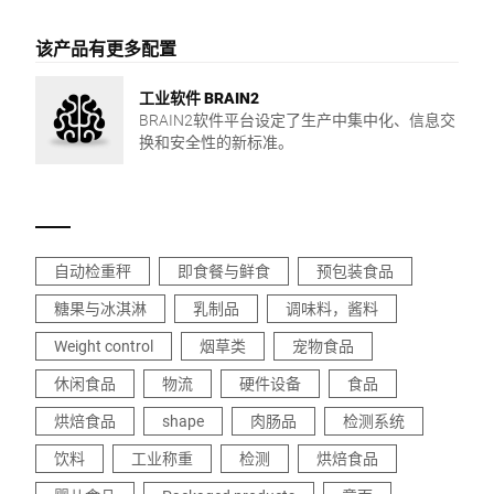
该产品有更多配置
工业软件 BRAIN2
BRAIN2软件平台设定了生产中集中化、信息交
换和安全性的新标准。
自动检重秤
即食餐与鲜食
预包装食品
糖果与冰淇淋
乳制品
调味料，酱料
Weight control
烟草类
宠物食品
休闲食品
物流
硬件设备
食品
烘焙食品
shape
肉肠品
检测系统
饮料
工业称重
检测
烘焙食品