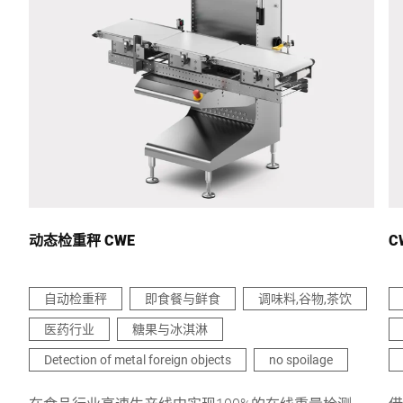
城市 *
国家 *
联系我们 *
动态检重秤 CWE
C
自动检重秤
即食餐与鲜食
调味料,谷物,茶饮
医药行业
糖果与冰淇淋
我在此确认我同意使用我的数据处理此请求。可以在
中找到更多
信息。 数据保护声明
。 *
Detection of metal foreign objects
no spoilage