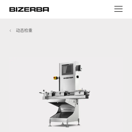
接触
返回
动态检重
MyBizerba
产品与解决方案
欧洲
职业
cn
美国
行业
亚洲
经验
澳大利亚
服务与支持
非洲
公司