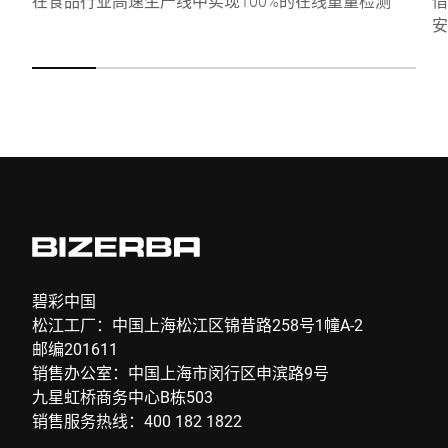
在食品行业高速生产线中实现100%的在线重量检测
借
Anti-Robot Verification
安
Click to start verification
Friendly
Captcha ⇗
提交
碧彩中国
松江工厂：中国上海松江区锦昔路258号1幢A-2
邮编201611
销售办公室：中国上海市闵行区申滨路9号
九星虹桥商务中心B栋503
销售服务热线：400 182 1822