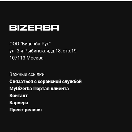
E-mail *
Телефон *
ООО "Бицерба Рус"
ул. 3-я Рыбинская, д.18, стр.19
107113 Москва
Улица *
Важные ссылки
Связаться с сервисной службой
Почтовый индекс *
MyBizerba Портал клиента
Контакт
Карьера
Пресс-релизы
Город *
Страна *