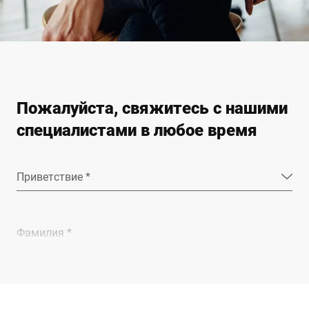
Плоский вариант K3 100
отличается еще
большей
компактностью. Также
эта модель
предлагается в
Пожалуйста, свяжитесь с нашими
варианте для булочных
без тензодатчика.
специалистами в любое время
Приветствие *
Фамилия *
Компания *