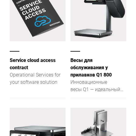
limited.
деформированные
продукты, а также
перевес и недовес.
Эффективная система
быстрой замены
конвейерной ленты
позволяет заменить ее
за две минуты.
Service cloud access
Весы для
contract
обслуживания у
Operational Services for
прилавков Q1 800
your software solution
Инновационные
весы Q1 — идеальный
выбор для работы у
прилавка, отдела
самообслуживания, а
также для нанесения
этикеток с ценой.
Наличие емкостного