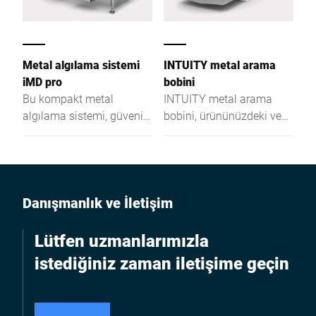
Metal algılama sistemi
INTUITY metal arama
iMD pro
bobini
Bu kompakt metal
INTUITY metal arama
algılama sistemi, güvenilir
bobini, ürününüzdeki veya
gücü ve maksimum
dökme malzemenizdeki
arama hassasiyetiyle
hapsolmuş kirleri
kendini kanıtlar.
güvenilir şekilde algılar.
Kuru veya ıslak alanda
esnek bir şekilde
Danışmanlık ve İletişim
kullanılabilen INTUITY,
çoklu eşzamanlı frekans
Lütfen uzmanlarımızla
teknolojisiyle en iyi
istediğiniz zaman iletişime geçin
sonuçları elde eder:
Paketlenmiş veya
paketlenmemiş