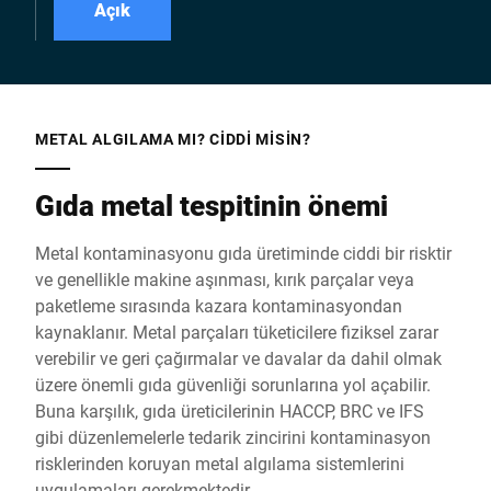
ürününüzü çelik,
Açık
paslanmaz çelik, demir
veya demirsiz metal
açısından az iki frekans
ile aynı anda kontrol eder.
METAL ALGILAMA MI? CIDDI MISIN?
Gıda metal tespitinin önemi
Metal kontaminasyonu gıda üretiminde ciddi bir risktir
ve genellikle makine aşınması, kırık parçalar veya
paketleme sırasında kazara kontaminasyondan
kaynaklanır. Metal parçaları tüketicilere fiziksel zarar
verebilir ve geri çağırmalar ve davalar da dahil olmak
üzere önemli gıda güvenliği sorunlarına yol açabilir.
Buna karşılık, gıda üreticilerinin HACCP, BRC ve IFS
gibi düzenlemelerle tedarik zincirini kontaminasyon
risklerinden koruyan metal algılama sistemlerini
uygulamaları gerekmektedir.