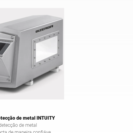
impurezas presas - seja aço, a
inoxidável ou não metais não 
como alumínio.
etecção de metal INTUITY
detecção de metal
cta de maneira confiável