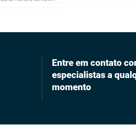
zas retidas no seu
roduto a granel. A
izável de forma flexível em
ou úmidas, atinge os
ultados através da sua
e multifrequência
le verifica seu produto
 não embalado
Entre em contato c
ente com pelo menos
cias em aço, aço
especialistas a qual
erro ou metal não ferroso.
momento