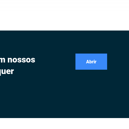
om nossos
Abrir
quer