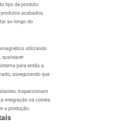
o tipo de produto.
e produtos acabados,
ar ao longo do
omagnético utilizando
, quaisquer
sistema pára então a
inado, assegurando que
rolantes, inspeccionam
a integração na correia
er a produção.
tais