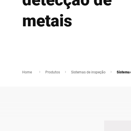
África
metais
Site global
Home
Produtos
Sistemas de inspeção
Sistema 