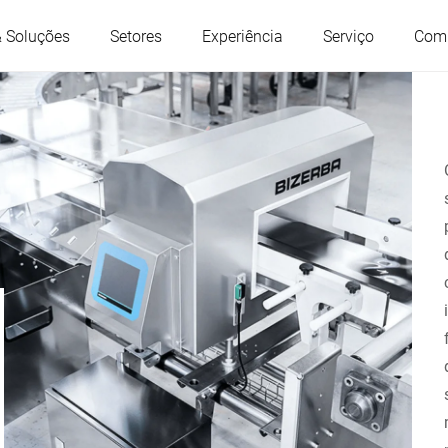
& Soluções
Setores
Experiência
Serviço
Com
Áustria
Bélgica
França
Alemanha
Hungria
Itália
Polônia
Portugal
Sérvia
Eslováquia