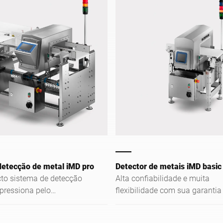
detecção de metal iMD pro
Detector de metais iMD basic
to sistema de detecção
Alta confiabilidade e muita
pressiona pelo
flexibilidade com sua garantia
onfiável e a mais alta
qualidade: Ao embalar ou ree
e de detecção.
produtos, confie na detecção 