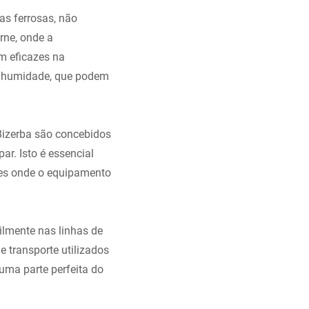
as ferrosas, não
rne, onde a
m eficazes na
de humidade, que podem
Bizerba são concebidos
ar. Isto é essencial
ões onde o equipamento
ilmente nas linhas de
 transporte utilizados
uma parte perfeita do