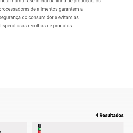
metal numa fase inicial da linha de produção, os
processadores de alimentos garantem a
Ucrânia
segurança do consumidor e evitam as
dispendiosas recolhas de produtos.
4 Resultados