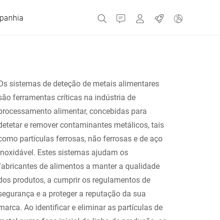
panhia
Contato
MyBizerba
Empregos
Os sistemas de deteção de metais alimentares
República Checa
são ferramentas críticas na indústria de
processamento alimentar, concebidas para
Grécia
detetar e remover contaminantes metálicos, tais
como partículas ferrosas, não ferrosas e de aço
Holanda
inoxidável. Estes sistemas ajudam os
fabricantes de alimentos a manter a qualidade
Rússia
dos produtos, a cumprir os regulamentos de
segurança e a proteger a reputação da sua
marca. Ao identificar e eliminar as partículas de
Espanha