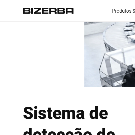
Produtos 
Europa
América
Ásia
Sistema de
Austrália
detecção de