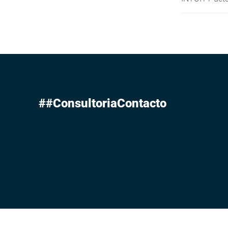
se há impure
produto ou p
INTUITY, util
áreas secas 
melhores res
tecnologia d
simultânea: E
embalado ou
##ConsultoriaContacto
simultaneam
duas frequên
inoxidável, f