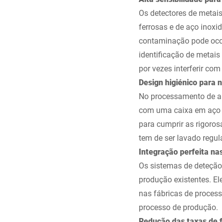
Os detectores de metais
ferrosas e de aço inoxi
contaminação pode ocor
identificação de metai
por vezes interferir com
Design higiénico para 
No processamento de al
com uma caixa em aço in
para cumprir as rigoro
tem de ser lavado regu
Integração perfeita na
Os sistemas de deteção
produção existentes. El
nas fábricas de process
processo de produção.
Redução das taxas de f