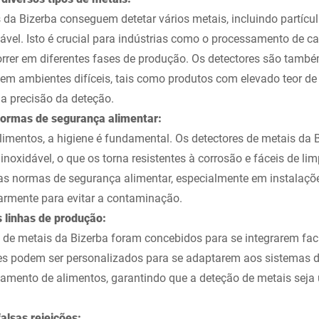
 da Bizerba conseguem detetar vários metais, incluindo partícul
dável. Isto é crucial para indústrias como o processamento de ca
rer em diferentes fases de produção. Os detectores são també
s em ambientes difíceis, tais como produtos com elevado teor 
 a precisão da deteção.
normas de segurança alimentar:
imentos, a higiene é fundamental. Os detectores de metais da 
oxidável, o que os torna resistentes à corrosão e fáceis de limp
sas normas de segurança alimentar, especialmente em instalaç
larmente para evitar a contaminação.
s linhas de produção:
 de metais da Bizerba foram concebidos para se integrarem fac
es podem ser personalizados para se adaptarem aos sistemas de
amento de alimentos, garantindo que a deteção de metais seja 
alsas rejeições: