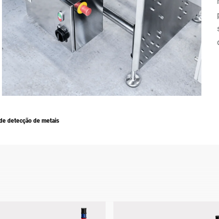
Suíça
Turquia
Reino Unido
de detecção de metais