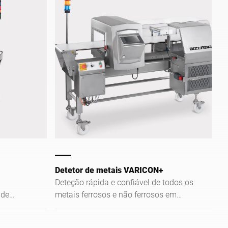
Detetor de metais VARICON+
Deteção rápida e confiável de todos os
 de
metais ferrosos e não ferrosos em
mbalar
produtos embalados e não embalados
segura de