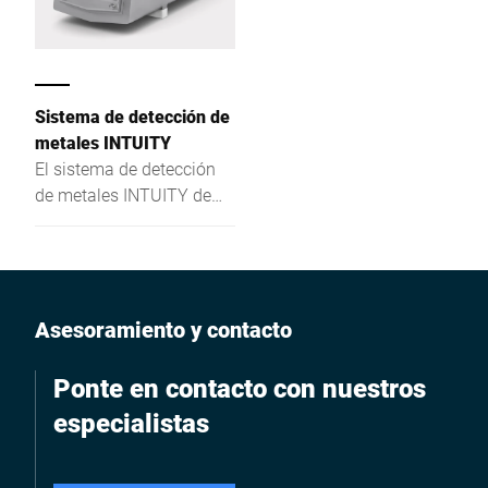
Sistema de detección de
metales INTUITY
El sistema de detección
de metales INTUITY de
Bizerba para la industria
alimentaria detecta con
seguridad impurezas
incluidas en tus
productos o material a
Asesoramiento y contacto
granel.
Ponte en contacto con nuestros
especialistas