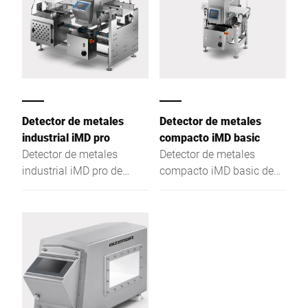
Detector de metales
Detector de metales
industrial iMD pro
compacto iMD basic
Detector de metales
Detector de metales
industrial iMD pro de
compacto iMD basic de
Bizerba para la industria
Bizerba para la industria
alimentaria con la
alimentaria: Alta
máxima sensibilidad de
fiabilidad y gran
detección y diseño
flexibilidad en el
robusto.
aseguramiento de la
calidad de tus productos.