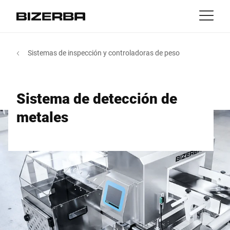
Contacto
Volver
Sistemas de inspección y controladoras de peso
MyBizerba
Productos y Soluciones
Europa
Trabajos
Sistema de detección de
es
America
Industrias
metales
Asia
Servicio
Australia
Experiencia
África
Empresa