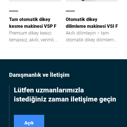
Tam otomatik dikey
Otomatik dikey
kesme makinesi VSP F
dilimleme makinesi VSI F
Premium dikey kesici:
Akıllı dilimleyin – tam
temassız, akıllı, verimli.
otomatik dikey dilimleme
Taze ürün reyonunda
makinesi VSI F,
daha fazla hijyen, hız ve
hassasiyetle hedef
performans için.
ağırlığa göre dilimlemeyi,
üretim işlemi ağı
bağlantısıyla birleştirir.
Danışmanlık ve İletişim
Daha fazla esneklik ve
verim için bireysel çözüm.
Lütfen uzmanlarımızla
istediğiniz zaman iletişime geçin
Açık