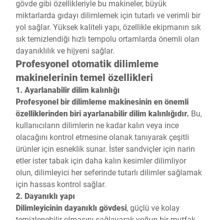
gövde gibi özellikleriyle bu makineler, büyük
miktarlarda gıdayı dilimlemek için tutarlı ve verimli bir
yol sağlar. Yüksek kaliteli yapı, özellikle ekipmanın sık
sık temizlendiği hızlı tempolu ortamlarda önemli olan
dayanıklılık ve hijyeni sağlar.
Profesyonel otomatik dilimleme
makinelerinin temel özellikleri
1. Ayarlanabilir dilim kalınlığı
Profesyonel bir dilimleme makinesinin en önemli
özelliklerinden biri ayarlanabilir dilim kalınlığıdır.
Bu,
kullanıcıların dilimlerin ne kadar kalın veya ince
olacağını kontrol etmesine olanak tanıyarak çeşitli
ürünler için esneklik sunar. İster sandviçler için narin
etler ister tabak için daha kalın kesimler dilimliyor
olun, dilimleyici her seferinde tutarlı dilimler sağlamak
için hassas kontrol sağlar.
2. Dayanıklı yapı
Dilimleyicinin dayanıklı gövdesi
, güçlü ve kolay
temizlenebilir olmasını sağlayarak yoğun bir mutfak