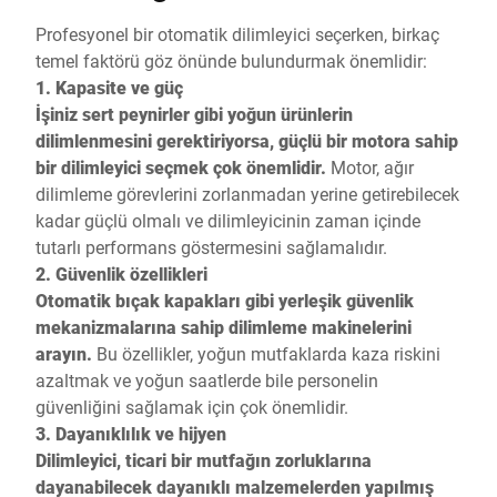
Profesyonel bir otomatik dilimleyici seçerken, birkaç
temel faktörü göz önünde bulundurmak önemlidir:
1. Kapasite ve güç
İşiniz sert peynirler gibi yoğun ürünlerin
dilimlenmesini gerektiriyorsa, güçlü bir motora sahip
bir dilimleyici seçmek çok önemlidir.
Motor, ağır
dilimleme görevlerini zorlanmadan yerine getirebilecek
kadar güçlü olmalı ve dilimleyicinin zaman içinde
tutarlı performans göstermesini sağlamalıdır.
2. Güvenlik özellikleri
Otomatik bıçak kapakları gibi yerleşik güvenlik
mekanizmalarına sahip dilimleme makinelerini
arayın.
Bu özellikler, yoğun mutfaklarda kaza riskini
azaltmak ve yoğun saatlerde bile personelin
güvenliğini sağlamak için çok önemlidir.
3. Dayanıklılık ve hijyen
Dilimleyici, ticari bir mutfağın zorluklarına
dayanabilecek dayanıklı malzemelerden yapılmış