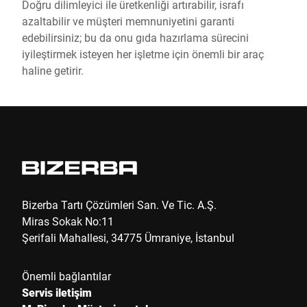
Doğru dilimleyici ile üretkenliği artırabilir, israfı
azaltabilir ve müşteri memnuniyetini garanti
edebilirsiniz; bu da onu gıda hazırlama sürecini
iyileştirmek isteyen her işletme için önemli bir araç
haline getirir.
Bizerba Tartı Çözümleri San. Ve Tic. A.Ş.
Miras Sokak No:11
Şerifali Mahallesi, 34775 Ümraniye, İstanbul
Önemli bağlantılar
Servis iletişim