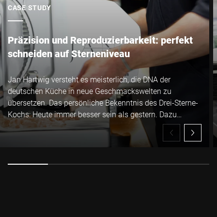
CASE STUDY
Präzision und Reproduzierbarkeit: perfekt
schneiden auf Sterneniveau
Jan Hartwig versteht es meisterlich, die DNA der
deutschen Küche in neue Geschmackswelten zu
übersetzen. Das persönliche Bekenntnis des Drei-Sterne-
Kochs: Heute immer besser sein als gestern. Dazu
entwickelt er nicht nur sich selbst und seine Gerichte
ständig weiter, sondern perfektioniert auch sein
Equipment laufend. Der neueste Zugang in der JAN-
Küche ist die manuelle Schneidemaschine VSP von
Bizerba.