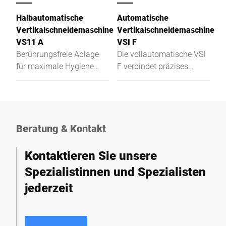
Halbautomatische
Automatische
Vertikalschneidemaschine
Vertikalschneidemaschine
VS11 A
VSI F
Berührungsfreie Ablage
Die vollautomatische VSI
für maximale Hygiene
F verbindet präzises
und optimale
Zielgewichtsschneiden
Präsentation
mit vernetzter
Prozessintegration für
mehr Flexibilität und
Effizienz.
Beratung & Kontakt
Kontaktieren Sie unsere
Spezialistinnen und Spezialisten
jederzeit