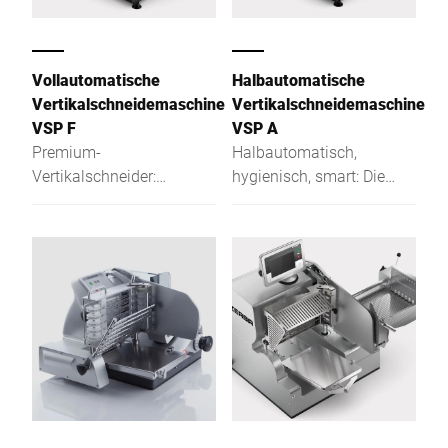
Vollautomatische
Halbautomatische
Vertikalschneidemaschine
Vertikalschneidemaschine
VSP F
VSP A
Premium-
Halbautomatisch,
Vertikalschneider:
hygienisch, smart: Die
berührungsfrei, smart,
VSP A optimiert Prozesse
effizient. Für mehr
& Produktpräsentation an
Hygiene, Tempo &
und um die Frischetheke.
Performance an der
Frischetheke.