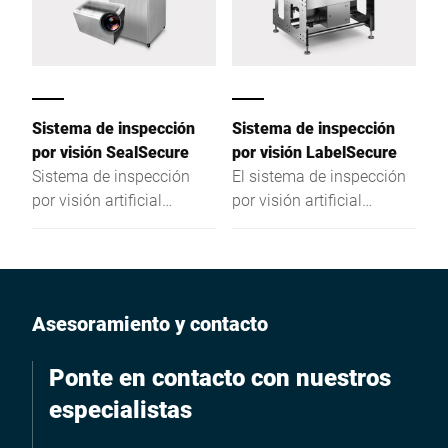
Sistema de inspección
Sistema de inspección
por visión SealSecure
por visión LabelSecure
Sistema de inspección
El sistema de inspección
por visión artificial
por visión artificial
SealSecure de Bizerba:
LabelSecure de Bizerba
Inspección óptica
para la industria
completa de los envases
alimentaria asegura un
control eficiente de los
envases y sus etiquetas.
Asesoramiento y contacto
Ponte en contacto con nuestros
especialistas