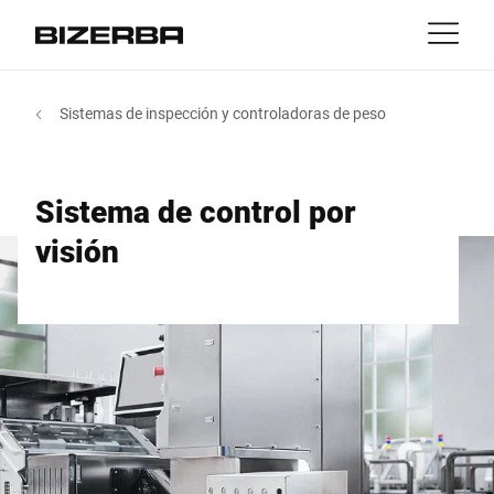
Contacto
Volver
Sistemas de inspección y controladoras de peso
MyBizerba
Productos y Soluciones
Europa
Trabajos
Sistema de control por
ar
America
Industrias
visión
Asia
Experiencia
Australia
Servicios
África
Empresa