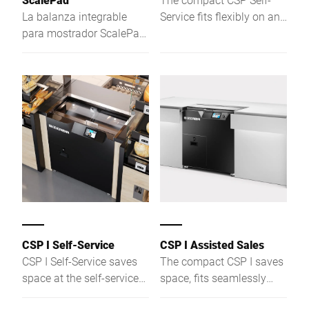
como las chuletas.
La balanza integrable
Service fits flexibly on any
para mostrador ScalePad
bakery shelf. Via
de Bizerba se adapta
touchscreen, customers
perfectamente gracias al
slice bread in 3 preset
acceso totalmente sin
thicknesses — intuitive
barreras a los productos
and easy.
presentados. La balanza
integrada en la superficie
de trabajo del mostrador
ofrece posibilidades
totalmente nuevas.
CSP I Self-Service
CSP I Assisted Sales
CSP I Self-Service saves
The compact CSP I saves
space at the self-service
space, fits seamlessly
bakery shelf, offers safe
into your store design,