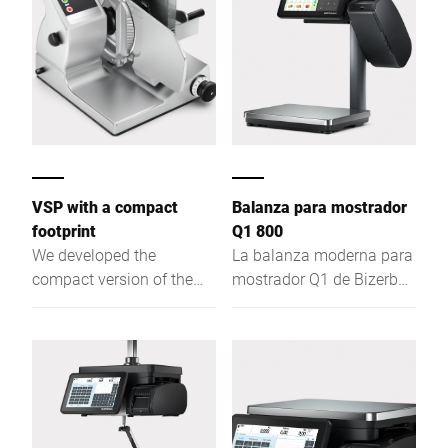
seguridad en su
producción.
VSP with a compact
Balanza para mostrador
footprint
Q1 800
We developed the
La balanza moderna para
compact version of the
mostrador Q1 de Bizerba
VSP with a 280 mm blade
es la solución perfecta
and a reduced option
para la venta asistida, el
range specifically for
autoservicio y el
kitchens where space is
etiquetado de precios.
limited.
Interfaz táctil e intuitiva
para un uso fácil y
eficiente.