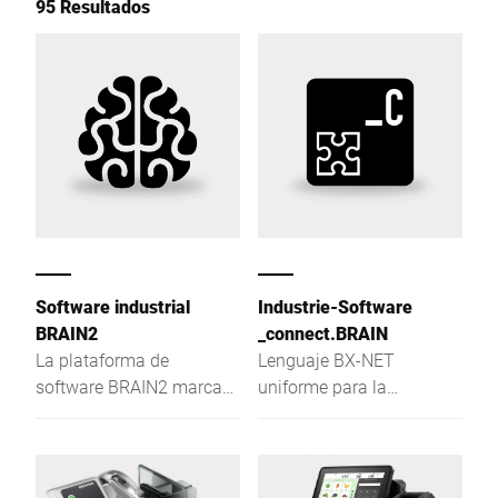
95 Resultados
Software industrial
Industrie-Software
BRAIN2
_connect.BRAIN
La plataforma de
Lenguaje BX-NET
software BRAIN2 marca
uniforme para la
pautas en la producción
comunicación con
en los ámbitos de
aparatos Bizerba
centralización,
intercambio de datos y