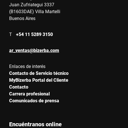
Juan Zufriategui 3337
(B1603DAE) Villa Martelli
Calle *
Buenos Aires
T
+54 11 5289 3150
Código postal *
ar_ventas@bizerba.com
Ciudad *
Enlaces de interés
Contacto de Servicio técnico
MyBizerba Portal del Cliente
País *
Contacto
Carrera profesional
Comunicados de prensa
Escríbenos tu mensaje *
Encuéntranos online