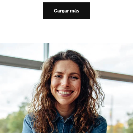
cutting with 3 thickness
slices 200 pieces/min,
settings, and easy touch
and is easy to clean
Cargar más
operation.
thanks to touch control.