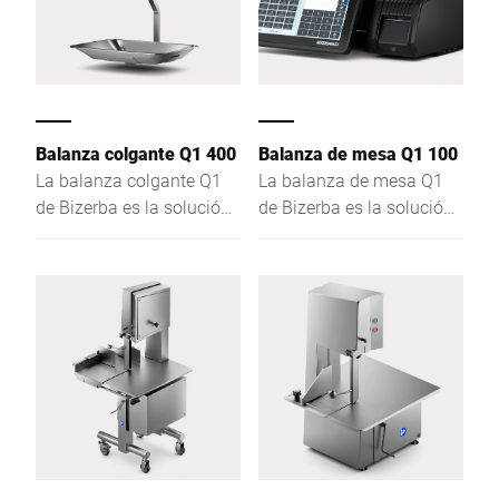
Balanza colgante Q1 400
Balanza de mesa Q1 100
La balanza colgante Q1
La balanza de mesa Q1
de Bizerba es la solución
de Bizerba es la solución
perfecta para la venta
perfecta para la venta
asistida, el autoservicio y
asistida, el autoservicio y
el etiquetado de precios.
el etiquetado de precios.
Interfaz táctil e intuitiva
Interfaz táctil e intuitiva
para un uso fácil y
para un uso fácil y
eficiente.
eficiente.