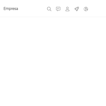
Empresa
Contacto
MyBizerba
Trabajos
República Checa
Grecia
Países Bajos
Rusia
España