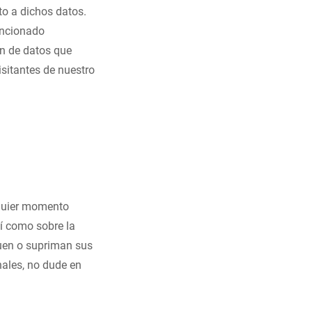
to a dichos datos.
encionado
ón de datos que
isitantes de nuestro
alquier momento
í como sobre la
quen o supriman sus
nales, no dude en