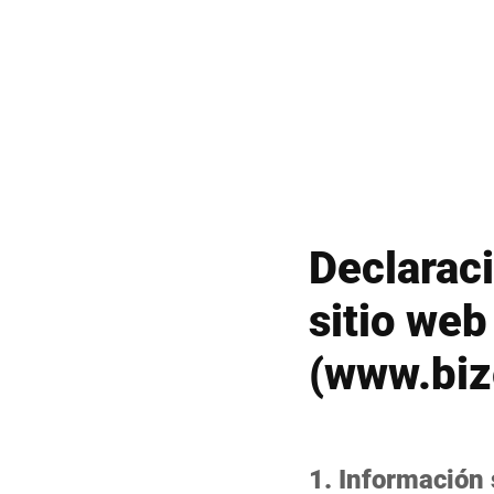
África
Sitio web global
Declaraci
sitio web
(www.biz
1. Información 