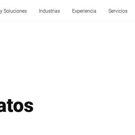
y Soluciones
Industrias
Experiencia
Servicios
Austria
Bélgica
Francia
Alemania
Hungría
Italia
atos
Polonia
Portugal
Serbia
Eslovaquia