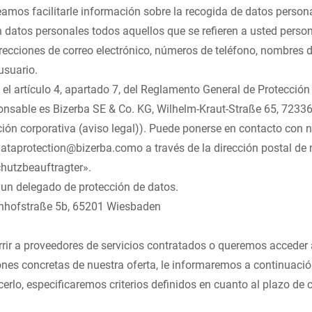
amos facilitarle información sobre la recogida de datos personal
n datos personales todos aquellos que se refieren a usted perso
irecciones de correo electrónico, números de teléfono, nombres 
suario.
el artículo 4, apartado 7, del Reglamento General de Protección
onsable es Bizerba SE & Co. KG, Wilhelm-Kraut-Straße 65, 7233
ión corporativa (aviso legal)). Puede ponerse en contacto con 
ataprotection@bizerba.com
o a través de la dirección postal de 
hutzbeauftragter».
un delegado de protección de datos.
hofstraße 5b, 65201 Wiesbaden
rrir a proveedores de servicios contratados o queremos acceder 
nes concretas de nuestra oferta, le informaremos a continuació
erlo, especificaremos criterios definidos en cuanto al plazo de 