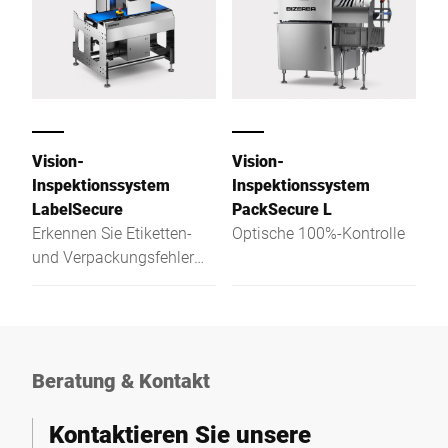
Vision-
Vision-
Inspektionssystem
Inspektionssystem
LabelSecure
PackSecure L
Erkennen Sie Etiketten-
Optische 100%-Kontrolle
und Verpackungsfehler
automatisch – für
fehlerfreie Produkte,
sichere Qualität und
effiziente
Produktionsprozesse.
Beratung & Kontakt
Kontaktieren Sie unsere