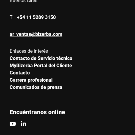
Buenos Aires
Número De Serie
T
+54 11 5289 3150
Escríbenos tu mensaje *
ar_ventas@bizerba.com
Enlaces de interés
Contacto de Servicio técnico
MyBizerba Portal del Cliente
Contacto
Carrera profesional
Por la presente confirmo que acepto el uso de mis datos para
Comunicados de prensa
procesar esta solicitud Se puede encontrar más información en
Declaración de protección de datos
*
Encuéntranos online
Anti-Robot Verification
Click to start verification
Friendly
Captcha ⇗