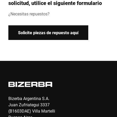
solicitud, utilice el siguiente formulario
¿Necesitas repuestos?
Calle *
Solicite piezas de repuesto aquí
Código postal *
País *
Email *
Bizerba Argentina S.A.
Teléfono
Juan Zufriategui 3337
(B1603DAE) Villa Martelli