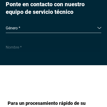
Ponte en contacto con nuestro
equipo de servicio técnico
Género *
Nombre *
Nombre y Apellidos *
Empresa *
Para un procesamiento rápido de su
Número de cliente