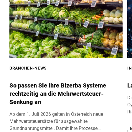
BRANCHEN-NEWS
I
So passen Sie Ihre Bizerba Systeme
L
rechtzeitig an die Mehrwertsteuer-
Di
Senkung an
Cy
Ri
Ab dem 1. Juli 2026 gelten in Österreich neue
Ge
Mehrwertsteuersätze für ausgewählte
Un
Grundnahrungsmittel. Damit Ihre Prozesse