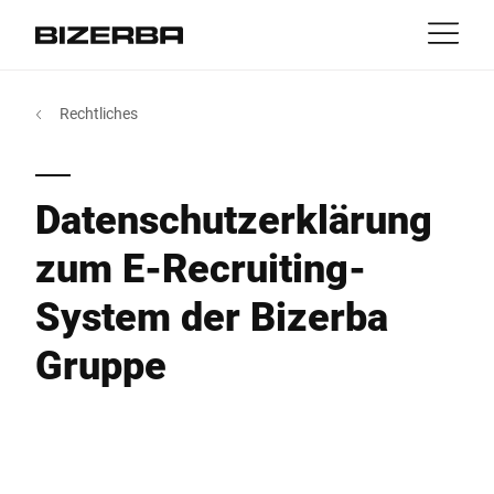
Kontakt
zurück
Rechtliches
MyBizerba
Produkte & Lösungen
Europa
Jobs
Datenschutzerklärung
at
Amerika
Branchen
zum E-Recruiting-
Asien
System der Bizerba
Experience
Gruppe
Australien
Service
Afrika
Unternehmen