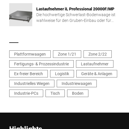
Lastaufnehmer iL Professional 20000F/MP
Die hochwertige Schwerlast-Bodenwaage ist
wahlweise für den Gruben-Einbau oder für
freistehenden Einsatz ausgeführt.
Plattformwaagen
Zone 1/21
Zone 2/22
Fertigungs- & Prozessindustrie
Lastaufnehmer
Ex-freier Bereich
Logistik
Geräte & Anlagen
Industrielles Wiegen
Industriewaagen
Industrie-PCs
Tisch
Boden
Highlights