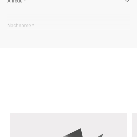
Anrede *
Nachname *
Unternehmen *
E-Mail *
Telefon *
Straße *