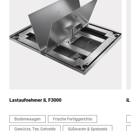
PLZ *
Stadt *
Land *
Ihre Nachricht an uns *
Lastaufnehmer iL F3000
iL
Bodenwaagen
Frische Fertiggerichte
Gewürze, Tee, Getreide
Süßwaren & Speiseeis
Hiermit bestätige ich, dass ich mit der Nutzung meiner Daten zur