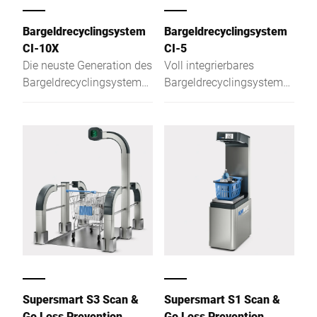
Bargeldrecyclingsystem
Bargeldrecyclingsystem
CI-10X
CI-5
Die neuste Generation des
Voll integrierbares
Bargeldrecyclingsystems
Bargeldrecyclingsystem
CI-10X macht Ihre
CI-5 mit kleinem
Bezahlprozesse
Footprint.
automatisch hygienischer,
schneller und sicherer.
Supersmart S3 Scan &
Supersmart S1 Scan &
Go Loss Prevention
Go Loss Prevention