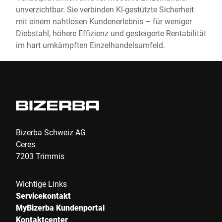
unverzichtbar. Sie verbinden KI-gestützte Sicherheit
mit einem nahtlosen Kundenerlebnis – für weniger
Diebstahl, höhere Effizienz und gesteigerte Rentabilität
im hart umkämpften Einzelhandelsumfeld.
Bizerba Schweiz AG
Ceres
7203 Trimmis
Wichtige Links
Servicekontakt
MyBizerba Kundenportal
Kontaktcenter