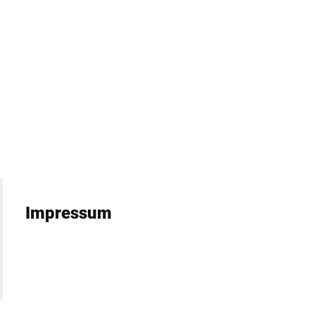
Schweiz
Türkei
Vereinigtes Königreich
Impressum