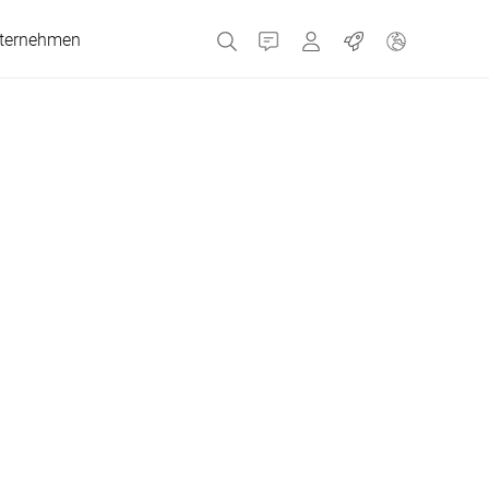
ternehmen
Kontakt
MyBizerba
Jobs
Tschechien
Griechenland
Niederlande
Russland
Spanien