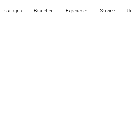
& Lösungen
Branchen
Experience
Service
Un
Österreich
Belgien
Frankreich
Deutschland
Ungarn
Italien
Polen
Portugal
Serbien
Slowakei