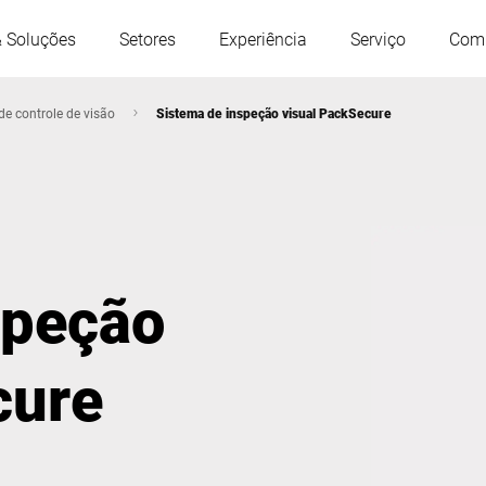
& Soluções
Setores
Experiência
Serviço
Com
de controle de visão
Sistema de inspeção visual PackSecure
Áustria
Bélgica
França
Alemanha
speção
Hungria
Itália
cure
Polônia
Portugal
Sérvia
Eslováquia