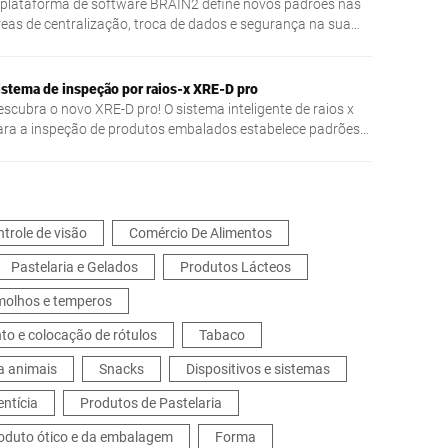
 plataforma de software BRAIN2 define novos padrões nas
reas de centralização, troca de dados e segurança na sua
rodução.
istema de inspeção por raios-x XRE-D pro
escubra o novo XRE-D pro! O sistema inteligente de raios x
ara a inspeção de produtos embalados estabelece padrões
m termos de precisão de detecção e flexibilidade de
plicação.
trole de visão
Comércio De Alimentos
Pastelaria e Gelados
Produtos Lácteos
 molhos e temperos
o e colocação de rótulos
Tabaco
a animais
Snacks
Dispositivos e sistemas
entícia
Produtos de Pastelaria
roduto ótico e da embalagem
Forma