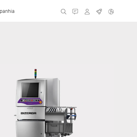
panhia
Contato
MyBizerba
Empregos
República Checa
Grécia
Holanda
Rússia
Espanha