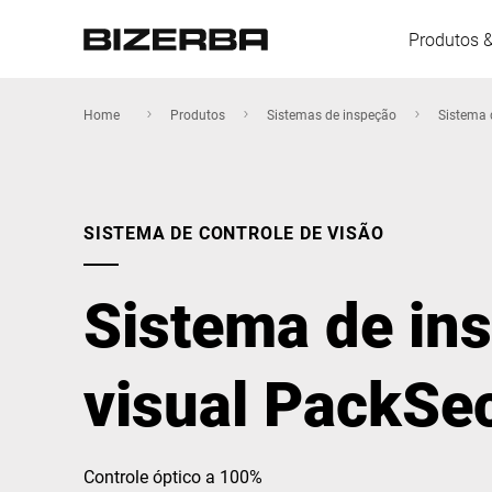
Produtos 
Home
Produtos
Sistemas de inspeção
Sistema 
Europa
SISTEMA DE CONTROLE DE VISÃO
América
Sistema de in
Ásia
visual PackSe
Austrália
Controle óptico a 100%