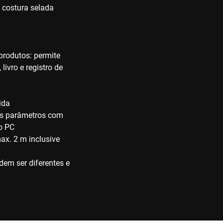
 costura selada
produtos: permite
livro e registro de
ida
dos parâmetros com
o PC
max. 2 m inclusive
em ser diferentes e