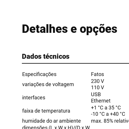
Detalhes e opções
Dados técnicos
Especificações
Fatos
230 V
variações de voltagem
110 V
USB
interfaces
Ethernet
+1 °C a 35 °C
faixa de temperatura
-10 °C a +40 °C
humidade do ar ambiente
max. 85% relati
dimensões (L x W x H)/(D x W