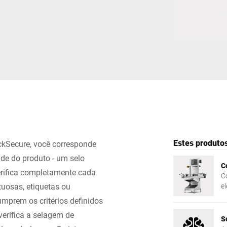
Suíça
Turquia
Reino Unido
Estes produto
kSecure, você corresponde
ade do produto - um selo
C
erifica completamente cada
C
tuosas, etiquetas ou
e
mprem os critérios definidos
erifica a selagem de
S