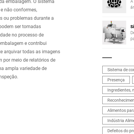
o da embalagem. O sistema
A
á
 e não conformes,
p
os ou problemas durante a
, podem ser tomadas
S
D
lidade no processo de
p
embalagem e contribui
e
a
te arquivar todas as imagens
 por meio de relatórios de
ma ampla variedade de
Sistema de con
inspeção.
Presença
Ingredientes,
Reconheciment
Alimentos par
Indústria Alim
Defeitos do p