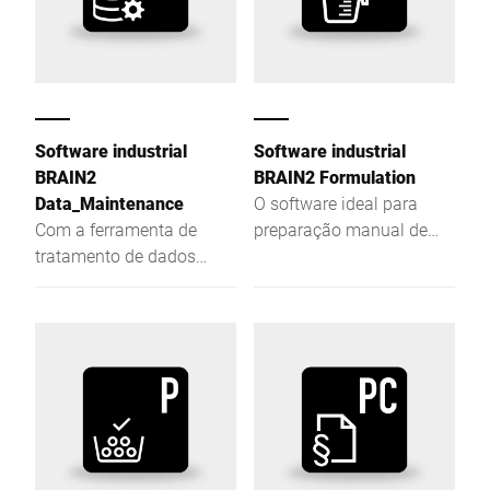
ao vivo. Quando e onde
você quiser.
Software industrial
Software industrial
BRAIN2
BRAIN2 Formulation
Data_Maintenance
O software ideal para
Com a ferramenta de
preparação manual de
tratamento de dados
receitas, dosagens e
mestre BRAIN2
criação de lotes. A
Data_Maintenance
orientação do operador,
poderá criar centralmente,
flexível e configurável,
tratar e enviar dados de
possibilita um alto nível
artigos e parâmetros de
de confiabilidade no
etiquetas para
processo.
dispositivos Bizerba.
Você também tem a