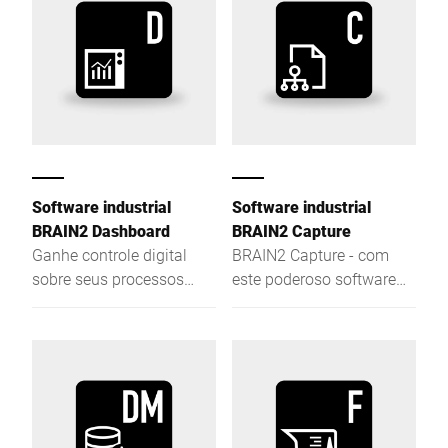
Software industrial
Software industrial
BRAIN2 Dashboard
BRAIN2 Capture
Ganhe controle digital
BRAIN2 Capture - com
sobre seus processos
este poderoso software
com BRAIN2 Dashboard.
você captura dados de
Simples, claro e flexível.
processamento e os
Crie seu cockpit de
avalia - de forma rápida,
gerenciamento individual
simples e eficiente.
com o aplicativo.
Aproveite o
monitoramento intuitivo