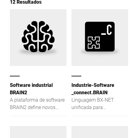
12 Resultados
Software industrial
Industrie-Software
BRAIN2
_connect.BRAIN
A plataforma de software
Linguagem BX-NET
BRAIN2 define novos
unificada para
padrões nas áreas de
comunicação com
centralização, troca de
aparelhos da Bizerba
dados e segurança na
sua produção.