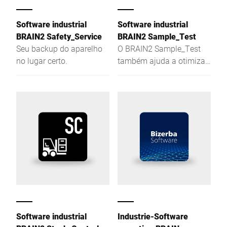
artigos, valores de tara e
limites de tolerância.
Software industrial
Software industrial
BRAIN2 Safety_Service
BRAIN2 Sample_Test
Seu backup do aparelho
O BRAIN2 Sample_Test
no lugar certo.
também ajuda a otimizar
sua produção por meio de
controles de amostras
aleatórias
individualizadas e
orientadas. Obtenha
transparência ao longo
da cadeia de
suprimentos.
Software industrial
Industrie-Software