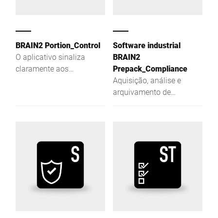
opção de enviar dados
mestre selecionados para
dispositivos por meio da
GUI intuitiva.
BRAIN2 Portion_Control
Software industrial
O aplicativo sinaliza
BRAIN2
claramente aos
Prepack_Compliance
funcionários no terminal
Aquisição, análise e
de pesagem se um
arquivamento de
recipiente tem um
conjuntos de dados
enchimento insuficiente
estatísticos
ou excessivo. Ideal para
enchimento rápido e
preciso do seu sistema de
porcionamento. Outra
vantagem: Através do
BRAIN2, você mantém,
registra e gerencia dados
centralmente, como