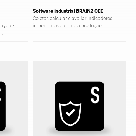
Software industrial BRAIN2 OEE
Coletar, calcular e avaliar indicadores
 layouts
importantes durante a produção
e