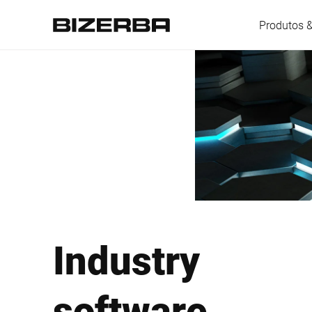
Produtos 
Europa
América
Ásia
Industry
Austrália
software