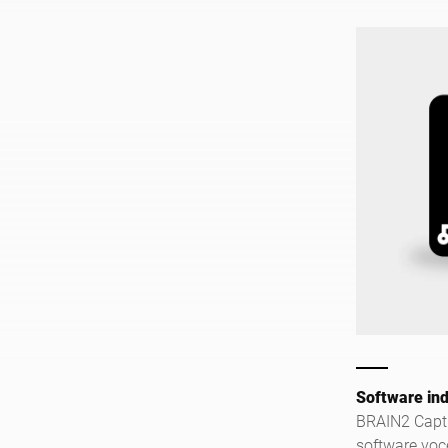
Software in
BRAIN2 Captu
software voc