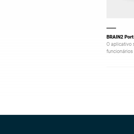
BRAIN2 Port
O aplicativo
funcionários
se um recipi
insuficiente 
enchimento r
sistema de p
vantagem: At
mantém, regi
centralmente
tara e limites