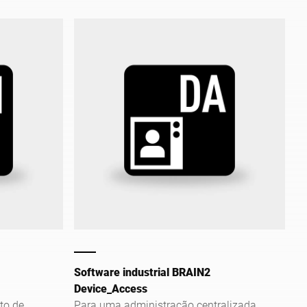
com o aplicativo. Aproveite o
monitoramento intuitivo ao vivo.
Quando e onde você quiser.
Software industrial BRAIN2
Device_Access
to de
Para uma administração centralizada