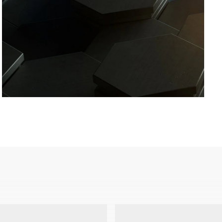
Suíça
Turquia
Reino Unido