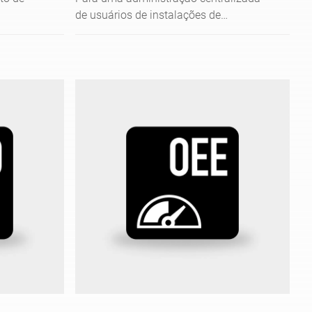
de usuários de instalações de
r
produção.
dados de
tas para
ambém
mestre
s por