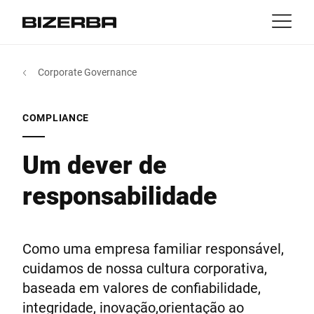
Contato
Retorna
Corporate Governance
MyBizerba
Produtos & Soluções
Europa
Empregos
COMPLIANCE
br
América
Setores
Um dever de
responsabilidade
Ásia
Experiência
Austrália
Serviço
Como uma empresa familiar responsável,
cuidamos de nossa cultura corporativa,
África
baseada em valores de confiabilidade,
Companhia
integridade, inovação,orientação ao