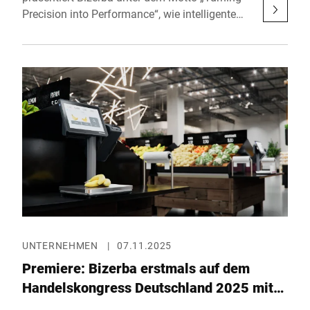
Precision into Performance“, wie intelligente
Hardware, Software und Daten
zusammenwirken, um die nächste Generation
von Effizienz im Handel zu ermöglichen. Das
Unternehmen stellt Innovationen aus seinem
gesamten Ökosystem vor – von Waagen und
Schneidemaschinen über Checkout-Lösungen
bis hin zu Software-Anwendungen.
Besucherinnen und Besucher können das
vollständige Portfolio vom 11. bis 13. Januar
2026 am Stand 3575, Halle 3, im Javits
Convention Center in New York City live
erleben.
UNTERNEHMEN
|
07.11.2025
Premiere: Bizerba erstmals auf dem
Handelskongress Deutschland 2025 mit
innovativer KI-Technologie