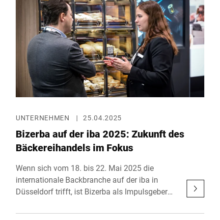
und smarte Herstellung von Sandwiches und
Snacks. Präzise Schneidetechnologie von
Bizerba sorgt in Kombination mit modernster
FANUC-Robotik sowie der Vakuumtechnik von
Schmalz für passgenaue Portionen, während
die exakten Dosiersysteme von ViscoTec
ideale Aufstriche ermöglichen, alles orchestriert
durch die anwenderfreundliche Plattform von
KILIVATIONS.
UNTERNEHMEN
|
25.04.2025
Bizerba auf der iba 2025: Zukunft des
Bäckereihandels im Fokus
Wenn sich vom 18. bis 22. Mai 2025 die
internationale Backbranche auf der iba in
Düsseldorf trifft, ist Bizerba als Impulsgeber
und Innovationspartner mit dabei. In Halle 14,
Stand E26 präsentiert das