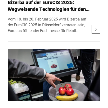
Bizerba auf der EuroCIS 2025:
Wegweisende Technologien für den
Handel der Zukunft
Vom 18. bis 20. Februar 2025 wird Bizerba auf
der EuroCIS 2025 in Düsseldorf vertreten sein,
Europas führender Fachmesse für Retail
Technology. Am Stand B45 in Halle 9 zeigt das
Unternehmen spannende Neuheiten und
zukunftswei-sende Technologien, die den
Handel effizienter, vernetzter und
kundenzentrier-ter machen. Unter dem Motto
"Shape your Future. Today." liegt der Fokus auf
dem Thema "Self-Everything", das innovative
Lösungen für die gesamte Customer Journey
vom Self-Ordering bis hin zum Self-Checkout
umfasst.