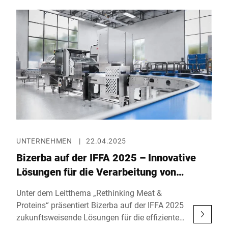
Technologieunternehmen wegweisende
Lösungen, die Bäckereien fit für die Zukunft
machen – von intelligenten Konzepten für den
Verkaufsraum über digitale
Bestandsüberwachung bis hin zu smarten
Brotschneidemaschinen und effizienten
Steuerungsinstrumenten für das Backoffice.
UNTERNEHMEN
|
22.04.2025
Bizerba auf der IFFA 2025 – Innovative
Lösungen für die Verarbeitung von
Lebensmitteln
Unter dem Leitthema „Rethinking Meat &
Proteins“ präsentiert Bizerba auf der IFFA 2025
zukunftsweisende Lösungen für die effiziente,