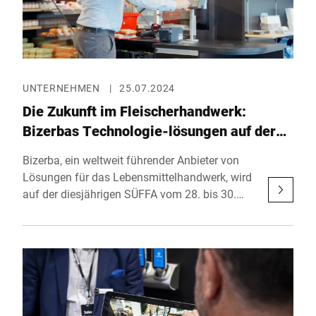
UNTERNEHMEN
|
25.07.2024
Die Zukunft im Fleischerhandwerk:
Bizerbas Technologie-lösungen auf der
SÜFFA 2024
Bizerba, ein weltweit führender Anbieter von
Lösungen für das Lebensmittelhandwerk, wird
auf der diesjährigen SÜFFA vom 28. bis 30.
September in der Messe Stuttgart ausstellen.
Am Stand D31 in Halle 6 präsentiert Bizerba
auf 90 m² eine Auswahl an innovativen
Lösungen, die das Metzgerhandwerk
professionell unterstützen und ins digitale
Zeitalter begleiten.