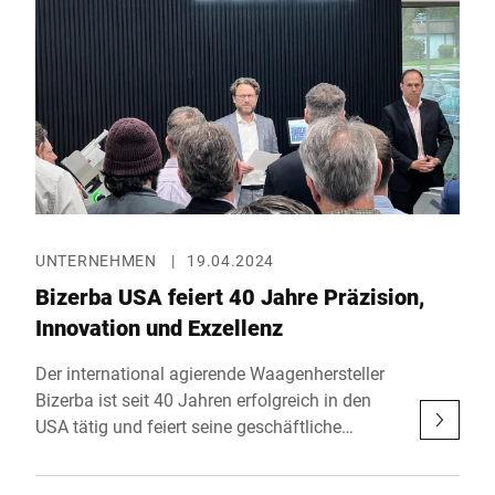
für die Entwicklung, Herstellung, Verpackung
und Vermarktung des gesamten
Kosmetikproduktportfolios.
UNTERNEHMEN
|
19.04.2024
Bizerba USA feiert 40 Jahre Präzision,
Innovation und Exzellenz
Der international agierende Waagenhersteller
Bizerba ist seit 40 Jahren erfolgreich in den
USA tätig und feiert seine geschäftliche
Exzellenz und sein Erbe in den Vereinigten
Staaten. Gegründet im Jahr 1984 als