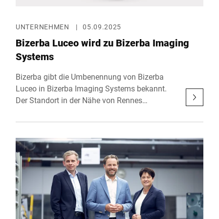
praxisnahen und zukunftsfähigen Systemen
meistern lassen. Die Messe findet vom 21. bis
23. Oktober 2025 im RAI Amsterdam statt.
UNTERNEHMEN
|
05.09.2025
Bizerba Luceo wird zu Bizerba Imaging
Systems
Bizerba gibt die Umbenennung von Bizerba
Luceo in Bizerba Imaging Systems bekannt.
Der Standort in der Nähe von Rennes
(Frankreich), spezialisiert auf
Bildverarbeitungstechnologien, trägt damit ab
sofort einen Namen, der die strategische
Bedeutung innerhalb der Unternehmensgruppe
sowie die technologische Führungsrolle im
Bereich Produktinspektion klar hervorhebt.