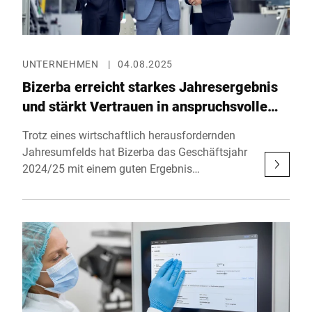
UNTERNEHMEN
|
04.08.2025
Bizerba erreicht starkes Jahresergebnis
und stärkt Vertrauen in anspruchsvollem
Umfeld
Trotz eines wirtschaftlich herausfordernden
Jahresumfelds hat Bizerba das Geschäftsjahr
2024/25 mit einem guten Ergebnis
abgeschlossen. Das international tätige
Unternehmen aus Balingen unterstreicht damit
seine Stabilität und Zukunftsfähigkeit – und
bestätigt seine Rolle als verlässlicher Partner
für Handwerk, Handel, Industrie und Logistik
weltweit.