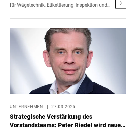
für Wägetechnik, Etikettierung, Inspektion und
industrielle Software, präsentiert auf der
Leitmesse in Barcelona erstmals sein
umfangreiches Leistungs- und
Produktportfolio. Vom 6. bis 8. Mai 2025 zeigt
das Unternehmen in Halle 3 (Stand 3LL803)
modernste End-of-line-Technologie, die speziell
auf die hohen Anforderungen der Fisch- und
Meeresfrüchteverarbeitung abgestimmt ist –
mit Fokus auf Produktsicherheit,
Rückverfolgbarkeit, Nachhaltigkeit und
Effizienz.
UNTERNEHMEN
|
27.03.2025
Strategische Verstärkung des
Vorstandsteams: Peter Riedel wird neuer
COO