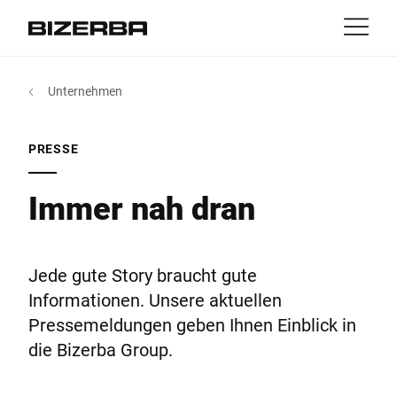
Kontakt
zurück
Unternehmen
MyBizerba
Produkte & Lösungen
Europa
Jobs
PRESSE
DE
|
IT
|
FR
ch
Amerika
Branchen
Immer nah dran
Asien
Experience
Jede gute Story braucht gute
Australien
Informationen. Unsere aktuellen
Service
Pressemeldungen geben Ihnen Einblick in
die Bizerba Group.
Afrika
Unternehmen