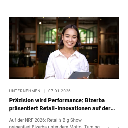
Investitionsbedarf des Handels. Unter dem
Motto der EuroShop 2026, „Global Retail
Festival“, zeigt Bizerba in Halle 6, Stand E58,
ein abwechslungsreiches Programm aus
innovativen Lösungen, inspirierenden
Showcases und praxisnahen
Produktvorstellungen.
UNTERNEHMEN
|
07.01.2026
Präzision wird Performance: Bizerba
präsentiert Retail-Innovationen auf der
NRF 2026
Auf der NRF 2026: Retail’s Big Show
präsentiert Bizerba unter dem Motto „Turning