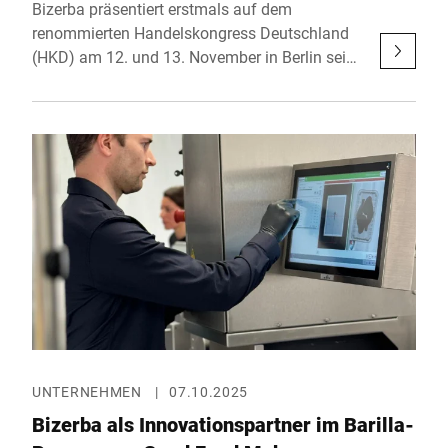
Bizerba präsentiert erstmals auf dem
renommierten Handelskongress Deutschland
(HKD) am 12. und 13. November in Berlin seine
neueste KI-basierte Objekterkennungslösung
für den Einzelhandel. Mit diesem innovativen
Produkt setzt der weltweit führende
Lösungsanbieter für Wiegen, Schneiden und
Etikettieren einen weiteren Meilenstein auf dem
Weg zur Digitalisierung und Automatisierung
des Handels.
UNTERNEHMEN
|
07.10.2025
Bizerba als Innovationspartner im Barilla-