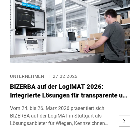
Seafood-Produktion. In Halle 3, Stand 3LL302,
zeigt das Unternehmen auf 56 m² leis-
tungsstarke End-of-Line-Lösungen unter dem
Motto: “The inspection & labeling ex-perts –
Leading End-of-Line solutions.”
UNTERNEHMEN
|
27.02.2026
BIZERBA auf der LogiMAT 2026:
Integrierte Lösungen für transparente und
leistungsfähige Intralogistikprozesse
Vom 24. bis 26. März 2026 präsentiert sich
BIZERBA auf der LogiMAT in Stuttgart als
Lösungsanbieter für Wiegen, Kennzeichnen
und die digitale Integration logistischer
Prozesse. In Halle 5, Stand D01, zeigt das