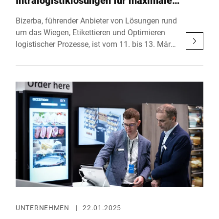
Intralogistiklösungen für maximale
Effizienz und Präzision
Bizerba, führender Anbieter von Lösungen rund
um das Wiegen, Etikettieren und Optimieren
logistischer Prozesse, ist vom 11. bis 13. März
2025 auf der LogiMAT in Stuttgart vertreten. In
Halle 5, Stand D01 präsentiert das
Unternehmen bewährte Technologien und
ganzheitliche Lösungen, die Intralogistik-
Prozesse effizienter und zuverlässiger
gestalten.
UNTERNEHMEN
|
22.01.2025