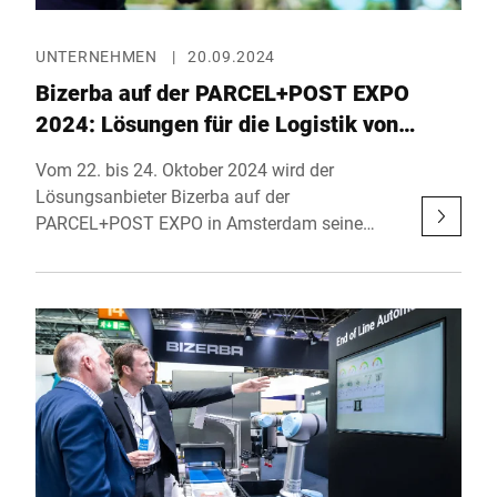
UNTERNEHMEN
|
20.09.2024
Bizerba auf der PARCEL+POST EXPO
2024: Lösungen für die Logistik von
morgen
Vom 22. bis 24. Oktober 2024 wird der
Lösungsanbieter Bizerba auf der
PARCEL+POST EXPO in Amsterdam seine
neuesten Entwicklungen im Bereich der
Logistiktechnologie vorstellen. Am Stand in
Halle 12, Stand 221, präsentiert Bizerba eine
innovative Lösung, die speziell auf die
aktuellen Herausforderungen und gesetzlichen
Anforderungen in der Logistikbranche
zugeschnitten ist.