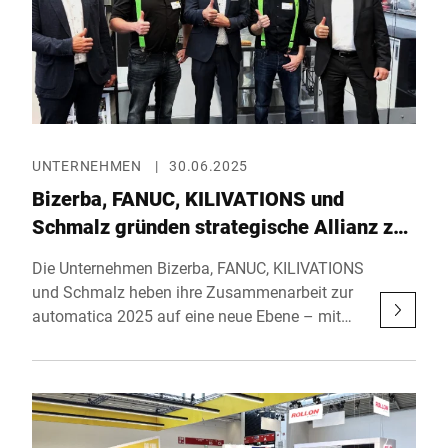
UNTERNEHMEN
|
30.06.2025
Bizerba, FANUC, KILIVATIONS und
Schmalz gründen strategische Allianz zur
Automatisierung der
Die Unternehmen Bizerba, FANUC, KILIVATIONS
Lebensmittelindustrie
und Schmalz heben ihre Zusammenarbeit zur
automatica 2025 auf eine neue Ebene – mit
der offiziellen Bekanntgabe ihrer strategischen
Partnerschaft. Ziel der Allianz ist es, die
Entwicklung und Umsetzung
zukunftsorientierter Automatisierungslösungen
für die Lebensmittelbranche voranzutreiben –