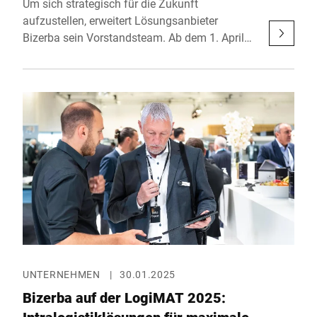
Um sich strategisch für die Zukunft
aufzustellen, erweitert Lösungsanbieter
Bizerba sein Vorstandsteam. Ab dem 1. April
2025 übernimmt Peter Riedel die Position des
Chief Operating Officer (COO) und verantwortet
zentrale Geschäftsbereiche. Mit seiner
langjährigen Erfahrung in der
Technologiebranche wird er die
Transformation und Weiterentwicklung des
Unternehmens massgeblich unterstützen.
UNTERNEHMEN
|
30.01.2025
Bizerba auf der LogiMAT 2025: