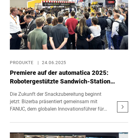
praxisnah, innovativ und kundenzentriert.
PRODUKTE
|
24.06.2025
Premiere auf der automatica 2025:
Robotergestützte Sandwich-Station
revolutioniert Frischetheken
Die Zukunft der Snackzubereitung beginnt
jetzt: Bizerba präsentiert gemeinsam mit
FANUC, dem globalen Innovationsführer für
Industrierobotik, sowie den Partnern
KILIVATIONS, J. Schmalz und ViscoTec eine
vollautomatisierte Lösung für die hygienische