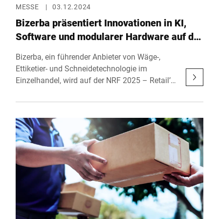
MESSE
|
03.12.2024
Bizerba präsentiert Innovationen in KI,
Software und modularer Hardware auf der
NRF 2025 – Retail’s Big Show
Bizerba, ein führender Anbieter von Wäge-,
Ettiketier- und Schneidetechnologie im
Einzelhandel, wird auf der NRF 2025 – Retail’s
Big Show vertreten sein. Vom 12. bis 14.
Januar 2025 präsentiert das Unternehmen in
Halle 3, Stand 3774 des Javits Convention
Centers in New York seine neuesten
Technologien. Im Fokus stehen fortschrittliche
KI-Lösungen, innovative Software und flexible
Hardware, die Einzelhändler dabei
unterstützen, effizienter zu arbeiten und die
Customer Journey neu zu gestalten.