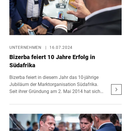
UNTERNEHMEN
|
16.07.2024
Bizerba feiert 10 Jahre Erfolg in
Südafrika
Bizerba feiert in diesem Jahr das 10-jährige
Jubiläum der Marktorganisation Südafrika.
Seit ihrer Gründung am 2. Mai 2014 hat sich
der Standort des Wägetechnik-Spezialisten von
einer kleinen Einheit zu einem unverzichtbaren
Akteur auf dem afrikanischen Markt entwickelt.
Anlässlich dieses Meilensteins finden
besondere Veranstaltungen in Kapstadt und