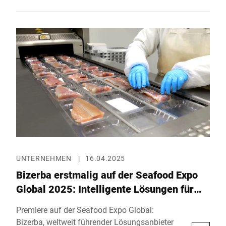
sichere und nachhaltige Verarbeitung von
Fleisch und alternativen Proteinen. Vom 3. bis
8. Mai 2025 zeigt das Unternehmen in
Frankfurt am Main (Halle 12.1, Stand A61), wie
intelligente Technologien die gesamte
Wertschöpfungskette optimieren und
gleichzeitig flexibel auf individuelle
Produktanforderungen eingehen können.
UNTERNEHMEN
|
16.04.2025
Bizerba erstmalig auf der Seafood Expo
Global 2025: Intelligente Lösungen für
die Fischverarbeitung
Premiere auf der Seafood Expo Global:
Bizerba, weltweit führender Lösungsanbieter