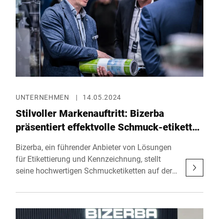
Johannesburg statt, um gemeinsam mit
Kunden und Partnern zu feiern.
UNTERNEHMEN
|
14.05.2024
Stilvoller Markenauftritt: Bizerba
präsentiert effektvolle Schmuck-etiketten
auf der CosmeticBusiness
Bizerba, ein führender Anbieter von Lösungen
für Etikettierung und Kennzeichnung, stellt
seine hochwertigen Schmucketiketten auf der
renommierten CosmeticBusiness 2024 vor.
Unter dem Motto "where beauty starts" vereint
die Messe vom 5. bis 6. Juni 2024
Kosmetikunternehmen mit ihren Lieferanten