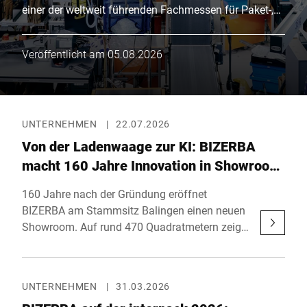
einer der weltweit führenden Fachmessen für Paket-,
Post- und E-Commerce-Logistik. Gemeinsam mit
seinem Partner Bluhm Weber zeigt das Unternehmen
Veröffentlicht am 05.08.2026
an Stand F40 in der Haupthalle innovative Lösungen
für effiziente Versandprozesse. Parallel zur Messe
findet mit der eCommerce Expo zudem das grösste E-
Commerce-Event des Vereinigten Königreichs statt.
UNTERNEHMEN
|
22.07.2026
Von der Ladenwaage zur KI: BIZERBA
macht 160 Jahre Innovation in Showroom
erlebbar
160 Jahre nach der Gründung eröffnet
BIZERBA am Stammsitz Balingen einen neuen
Showroom. Auf rund 470 Quadratmetern zeigt
das Familienunternehmen, wie KI-gestützte
Objekterkennung, Self-Checkout sowie
industrielle Wiege-, Inspektions- und
UNTERNEHMEN
|
31.03.2026
Automatisierungslösungen reale Prozesse in