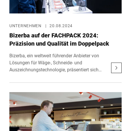
UNTERNEHMEN
|
20.08.2024
Bizerba auf der FACHPACK 2024:
Präzision und Qualität im Doppelpack
Bizerba, ein weltweit führender Anbieter von
Lösungen für Wäge-, Schneide- und
Auszeichnungstechnologie, präsentiert sich
auf der diesjährigen FACHPACK in Nürnberg
mit zwei Messeständen. Die europäische
Fachmesse für Verpackung, Technik und
Prozesse findet vom 24. bis 26. September
2024 statt und versammelt erneut die
wichtigsten Akteure der Verpackungsindustrie
in Nürnberg.