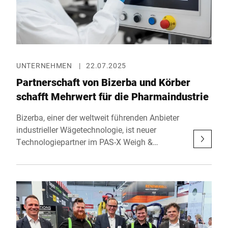
UNTERNEHMEN
|
22.07.2025
Partnerschaft von Bizerba und Körber
schafft Mehrwert für die Pharmaindustrie
Bizerba, einer der weltweit führenden Anbieter
industrieller Wägetechnologie, ist neuer
Technologiepartner im PAS-X Weigh &
Dispense Programm von Körber. Die
Partnerschaft vereinfacht die Integration von
Wägetechnik in digitale Produktionsprozesse
und schafft spürbaren Mehrwert für
pharmazeutische Hersteller weltweit.