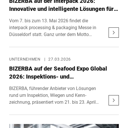
BIZERBA auf der interpack 2026:
Handel und Industrie verbessern. Mit einer
Investition von rund 1,5 Millionen Euro setzt
Innovative und intelligente Lösungen für
BIZERBA ein klares Zeichen für seinen Ur-
nachhaltige, zukunftsfähige Inspektions-
Vom 7. bis zum 13. Mai 2026 findet die
sprungsort und heutigen Hauptsitz.
und Produkthandlingsprozesse
interpack processing & packaging Messe in
Düsseldorf statt. Ganz unter dem Motto
“simply unique” stellt BIZERBA automatisierte
End-of-Line-Prozesse sowie integrative
Inspektionssysteme einem grossen
UNTERNEHMEN
|
27.03.2026
Fachpublikum vor. Zu finden ist BIZERBA in
BIZERBA auf der Seafood Expo Global
Halle 14, an Stand C55.
2026: Inspektions- und
Kennzeichnungslösungen für sichere und
BIZERBA, führender Anbieter von Lösungen
effiziente Seafood-Produktion
rund um Inspektion, Wiegen und Kenn-
zeichnung, präsentiert vom 21. bis 23. April
2026 auf der Seafood Expo Global in
Barcelona innovative Technologien für eine
effiziente, hygienische und regelkonforme