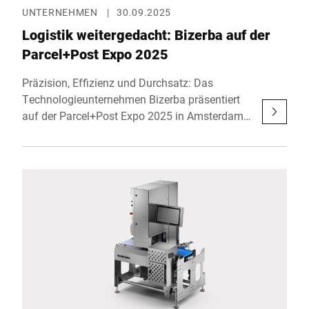
UNTERNEHMEN
|
30.09.2025
Logistik weitergedacht: Bizerba auf der
Parcel+Post Expo 2025
Präzision, Effizienz und Durchsatz: Das
Technologieunternehmen Bizerba präsentiert
auf der Parcel+Post Expo 2025 in Amsterdam
hochmoderne Lösungen für die
Logistikbranche. Gemeinsam mit Bluhm Weber
stellt Bizerba Lösungen vor, die Effizienz,
Präzision und Zuverlässigkeit in modernen
Logistikprozessen neu definieren – von
kompakten All-in-One-Systemen über
zukunftsweisende Technologien zur
Vibrationskompensation bis hin zu digitalen
Services im neu gestalteten Kundenportal
MyBizerba. Damit zeigt Bizerba, wie sich
aktuelle Herausforderungen der Branche mit