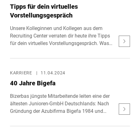
als bleibende Erinnerung an dieses besondere
Tipps für dein virtuelles
Jubiläum dient, sondern auch die
Vorstellungsgespräch
Verbundenheit zu Balingen und Bizerba zum
Ausdruck bringt.
Unsere Kolleginnen und Kollegen aus dem
Recruiting Center verraten dir heute ihre Tipps
für dein virtuelles Vorstellungsgespräch. Was
solltest du bei einem virtuellen
Vorstellungsgespräch beachten, und wie
kannst du dich optimal darauf vorbereiten?
KARRIERE
|
11.04.2024
40 Jahre Bigefa
Bizerbas jüngste Mitarbeitende leiten eine der
ältesten Junioren-GmbH Deutschlands: Nach
Gründung der Azubifirma Bigefa 1984 und
erfolgreicher Testphase erfolgte 1985 die
Handelsregistereintragung. Denn: "Wenn wir es
machen, machen wir es richtig", war die