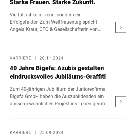
Starke Frauen. Starke Zukunft.
Vielfalt ist kein Trend, sondern ein
Erfolgsfaktor. Zum Weltfrauentag spricht
Angela Kraut, CFO & Gesellschafterin von
Bizerba, über die Bedeutung von Diversität und
Chancengleichheit – und warum es darauf
ankommt, Talente unabhängig von Geschlecht
zu fördern und zu stärken.
KARRIERE
|
20.11.2024
40 Jahre Bigefa: Azubis gestalten
eindrucksvolles Jubiläums-Graffiti
Zum 40-jährigen Jubiläum der Juniorenfirma
Bigefa GmbH haben die Auszubildenden ein
aussergewöhnliches Projekt ins Leben gerufen:
Unter der kreativen Leitung von Jasmin
Seemann entstand im Juli eine
beeindruckende Graffiti-Aktion. Ziel war es, als
Team ein Kunstwerk zu schaffen, das nicht nur
KARRIERE
|
23.09.2024