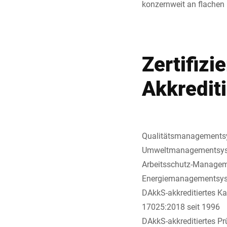
konzernweit an flachen 
Zertifizi
Akkredit
Qualitätsmanagementsyst
Umweltmanagementsyste
Arbeitsschutz-Manageme
Energiemanagementsyst
DAkkS-akkreditiertes Ka
17025:2018 seit 1996
DAkkS-akkreditiertes Pr