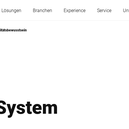
& Lösungen
Branchen
Experience
Service
Un
litätsbewusstsein
Österreich
Belgien
Frankreich
Deutschland
Ungarn
Italien
 System
Polen
Portugal
Serbien
Slowakei