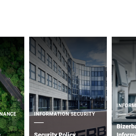
INFORM
RNANCE
INFORMATION SECURITY
Bizerb
e
Security Policy
Inform