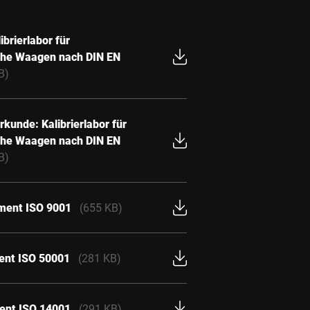
brierlabor für
sche Waagen nach DIN EN
B)
kunde: Kalibrierlabor für
sche Waagen nach DIN EN
B)
ement ISO 9001
(655 KB)
ent ISO 50001
(281 KB)
ent ISO 14001
(291 KB)