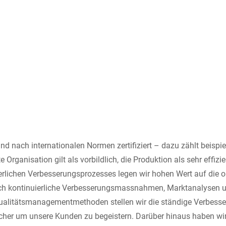
Schweiz
Türkei
Vereinigtes Königreich
ind nach internationalen Normen zertifiziert – dazu zählt beisp
 Organisation gilt als vorbildlich, die Produktion als sehr effizie
erlichen Verbesserungsprozesses legen wir hohen Wert auf die o
rch kontinuierliche Verbesserungsmassnahmen, Marktanalysen
alitätsmanagementmethoden stellen wir die ständige Verbesse
icher um unsere Kunden zu begeistern. Darüber hinaus haben wir