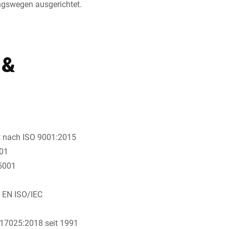
ungswegen ausgerichtet.
 &
rt nach ISO 9001:2015
001
45001
N EN ISO/IEC
C 17025:2018 seit 1991