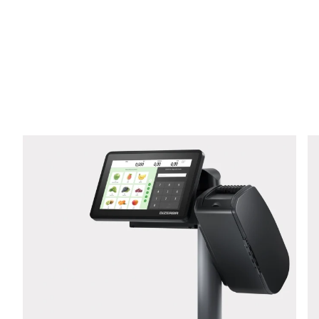
E-Mail *
Telefon *
Strasse *
PLZ *
Stadt *