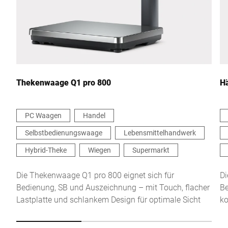
Land *
Ihre Nachricht an uns *
Thekenwaage Q1 pro 800
H
PC Waagen
Handel
Selbstbedienungswaage
Lebensmittelhandwerk
Hiermit bestätige ich, dass ich mit der Nutzung meiner Daten zur
Bearbeitung dieser Anfrage einverstanden bin. Weitere
Hybrid-Theke
Wiegen
Supermarkt
Informationen finden Sie in den
Datenschutzerklärung
. *
Die Thekenwaage Q1 pro 800 eignet sich für
Di
Bedienung, SB und Auszeichnung – mit Touch, flacher
Be
Anti-Robot Verification
Lastplatte und schlankem Design für optimale Sicht
ko
Click to start verification
Friendly
Captcha ⇗