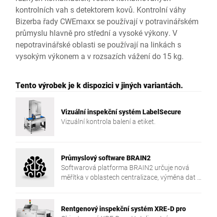
kontrolních vah s detektorem kovů. Kontrolní váhy
Bizerba řady CWEmaxx se používají v potravinářském
průmyslu hlavně pro střední a vysoké výkony. V
nepotravinářské oblasti se používají na linkách s
vysokým výkonem a v rozsazích vážení do 15 kg.
Tento výrobek je k dispozici v jiných variantách.
Vizuální inspekční systém LabelSecure
Vizuální kontrola balení a etiket.
Průmyslový software BRAIN2
Softwarová platforma BRAIN2 určuje nová
měřítka v oblastech centralizace, výměna dat a
bezpečnost ve vaší výrobě.
Rentgenový inspekční systém XRE-D pro