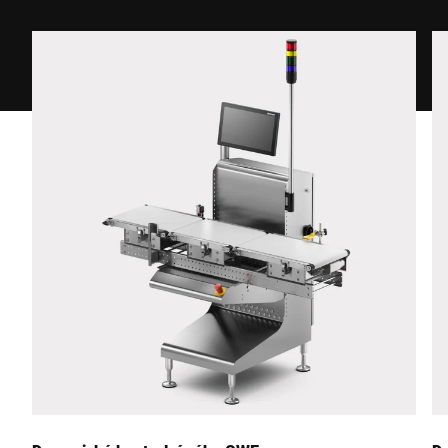
Ulice *
Poštovní směrovací číslo *
Město *
Země *
Vaše zpráva *