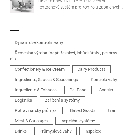
Objevte nový XRE-D pro! Inteligentní
rentgenový systém pro kontrolu zabalených
produktů nastavuje měřítko pro přesnost
rozpoznávání a aplikační flexibilitu.
Dynamické kontrolní váhy
Řemeslná výroba (např. řeznicví, lahůdkářství, pekárny
aj.)
Confectionery & Ice Cream
Dairy Products
Ingredients, Sauces & Seasonings
Kontrola váhy
Ingredients & Tobacco
Pet Food
Snacks
Logistika
Zařízení a systémy
Potravinářský průmysl
Baked Goods
tvar
Meat & Sausages
Inspekční systémy
Drinks
Průmyslové váhy
Inspekce