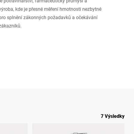
je potravinářství, farmaceutický průmysl a
výroba, kde je přesné měření hmotnosti nezbytné
Ukrajina
pro splnění zákonných požadavků a očekávání
zákazníků.
7 Výsledky