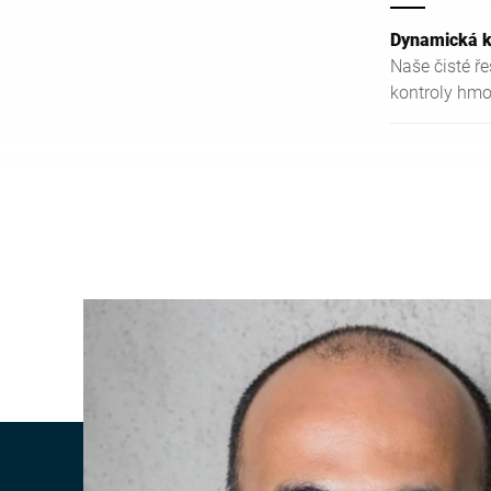
Dynamická 
Naše čisté ř
kontroly hmo
kontrolní vá
speciálně vy
potravinářsk
hygienický d
použitých ma
strukturami 
Vaše výhoda:
potraviny, kt
a poskytuje 