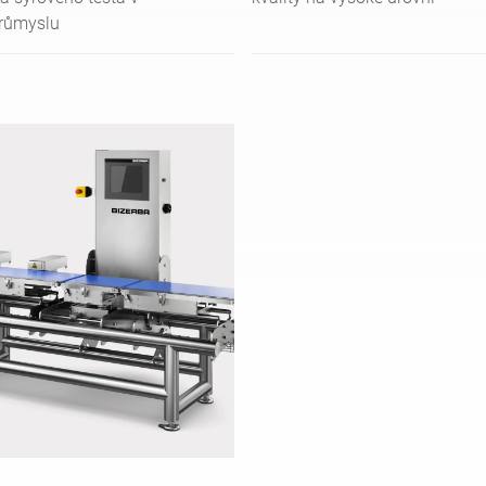
růmyslu