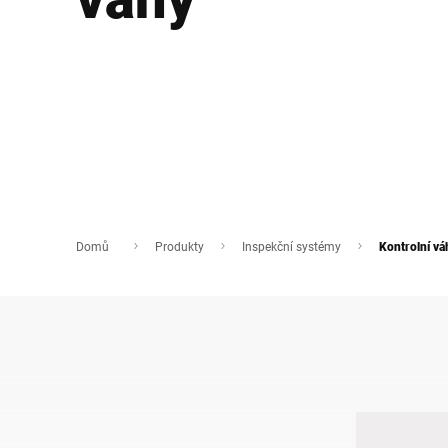
Afrika
Globální web
Domů
Produkty
Inspekční systémy
Kontrolní vá