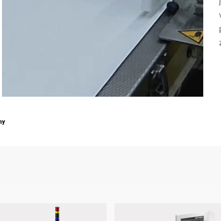
Švýcarsko
Turecko
Spojené království
hy