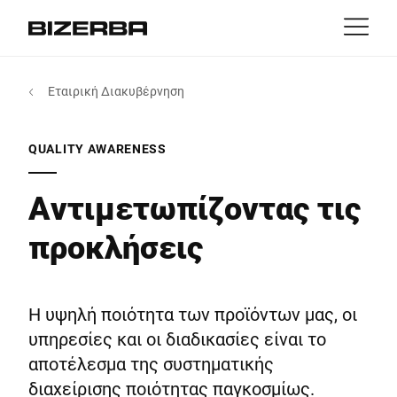
Επικοινωνία
Επιστροφή
Εταιρική Διακυβέρνηση
MyBizerba
Προϊόντα & Λύσεις
Ευρώπη
θέσεις εργασίας
QUALITY AWARENESS
gr
Αμερική
Κλάδοι
Αντιμετωπίζοντας τις
προκλήσεις
Ασία
Εμπειρία
Αυστραλία
Υπηρεσίες
Η υψηλή ποιότητα των προϊόντων μας, οι
υπηρεσίες και οι διαδικασίες είναι το
Αφρική
αποτέλεσμα της συστηματικής
Εταιρία
διαχείρισης ποιότητας παγκοσμίως.