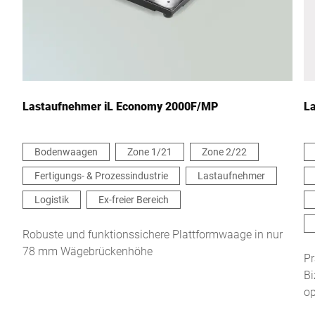
Ihre Nachricht an uns *
Lastaufnehmer iL Economy 2000F/MP
L
Bodenwaagen
Zone 1/21
Zone 2/22
Fertigungs- & Prozessindustrie
Lastaufnehmer
Hiermit bestätige ich, dass ich mit der Nutzung meiner Daten zur
Bearbeitung dieser Anfrage einverstanden bin. Weitere
Logistik
Ex-freier Bereich
Informationen finden Sie in den
Datenschutzerklärung
. *
Robuste und funktionssichere Plattformwaage in nur
78 mm Wägebrückenhöhe
Anti-Robot Verification
Pr
Click to start verification
Bi
Friendly
Captcha ⇗
op