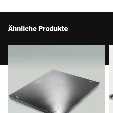
E-Mail *
Ähnliche Produkte
Telefon *
Straße *
PLZ *
Stadt *
Land *