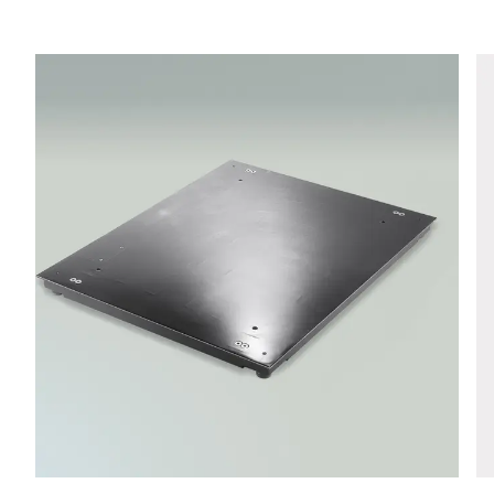
Telefon *
Straße *
PLZ *
Stadt *
Land *
Ihre Nachricht an uns *